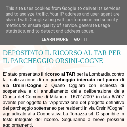
This site uses cookies from Google to deliver its services
and to analyze traffic. Your IP address and user-agent are
shared with Google along with performance and security
metrics to ensure quality of service, generate usage
▼
statistics, and to detect and address abuse.
LEARN MORE
GOT IT
mercoledì 12 dicembre 2007
DEPOSITATO IL RICORSO AL TAR PER
IL PARCHEGGIO ORSINI-COGNE
E' stato presentato il
ricorso al TAR
per la Lombardia contro
la realizzazione di un
parcheggio interrato nel parco di
via Orsini-Cogne
a Quarto Oggiaro con richiesta di
sospensiva e di annullamento della deliberazione della
Giunta del Comune di Milano n. 16701/2007 in data 6/7/07
avente per oggetto la "Approvazione del progetto definitivo
del parcheggio sotterraneo per residenti in via Orsini/Cogne"
aggiudicato alla Cooperativa La Torrazza srl. Disponibile in
testo integrale del ricorso. Seguiranno a breve prossimi
aggiornamenti.