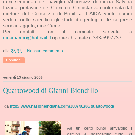
rami secondari del naviglio Villoresi>> denuncia Salvina
Inzana, portavoce del Comitato. Circostanza confermata dal
diretore del Consorzio di Bonifica. L'AIDA vuole quindi
vedere nello specifico gli studi idrogeologici....le sorprese
sono in agguto, dice Croce.
Per contatti con il comitato scrivete a
nicamarino@hotmail.it
oppure chiamate il 333-5997737
alle
23:32
Nessun commento:
Condividi
venerdì 13 giugno 2008
Quartowood di Gianni Biondillo
da
http://www.nazioneindiana.com/2007/01/08/quartowood/
Ad un certo punto arrivarono i
camion e scaricarono tutto, ci