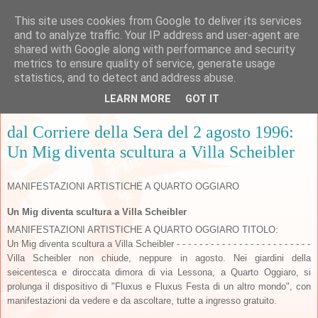
This site uses cookies from Google to deliver its services
and to analyze traffic. Your IP address and user-agent are
shared with Google along with performance and security
metrics to ensure quality of service, generate usage
▼
statistics, and to detect and address abuse.
LEARN MORE
GOT IT
domenica 30 novembre 2008
dal Corriere della Sera del 2 agosto 1996:
Un Mig diventa scultura a Villa Scheibler
MANIFESTAZIONI ARTISTICHE A QUARTO OGGIARO
Un Mig diventa scultura a Villa Scheibler
MANIFESTAZIONI ARTISTICHE A QUARTO OGGIARO TITOLO:
Un Mig diventa scultura a Villa Scheibler - - - - - - - - - - - - - - - - - - - - - - - -
Villa Scheibler non chiude, neppure in agosto. Nei giardini della
seicentesca e diroccata dimora di via Lessona, a Quarto Oggiaro, si
prolunga il dispositivo di "Fluxus e Fluxus Festa di un altro mondo", con
manifestazioni da vedere e da ascoltare, tutte a ingresso gratuito.