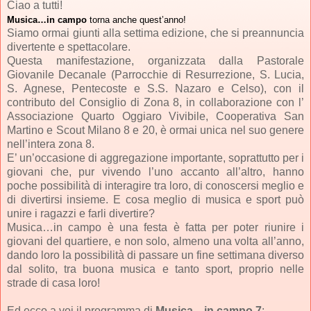
Ciao a tutti!
Musica…in campo
torna anche quest’anno!
Siamo ormai giunti alla settima edizione, che si preannuncia
divertente e spettacolare.
Questa manifestazione, organizzata dalla Pastorale
Giovanile Decanale (Parrocchie di Resurrezione, S. Lucia,
S. Agnese, Pentecoste e S.S. Nazaro e Celso), con il
contributo del Consiglio di Zona 8, in collaborazione con l’
Associazione Quarto Oggiaro Vivibile, Cooperativa San
Martino e Scout Milano 8 e 20, è ormai unica nel suo genere
nell’intera zona 8.
E’ un’occasione di aggregazione importante, soprattutto per i
giovani che, pur vivendo l’uno accanto all’altro, hanno
poche possibilità di interagire tra loro, di conoscersi meglio e
di divertirsi insieme. E cosa meglio di musica e sport può
unire i ragazzi e farli divertire?
Musica…in campo è una festa è fatta per poter riunire i
giovani del quartiere, e non solo, almeno una volta all’anno,
dando loro la possibilità di passare un fine settimana diverso
dal solito, tra buona musica e tanto sport, proprio nelle
strade di casa loro!
Ed ecco a voi il programma di
Musica…in campo 7
: