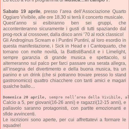
Sabato 19 aprile
, presso l’area dell’Associazione Quarto
Oggiaro Vivibile, alle ore 18.30 si terrà il concerto musicale.
Quest’anno si esibiranno ben sei gruppi, che
accontenteranno sicuramente i gusti di tutti spaziando dal
prog-rock al crossover, dalla disco anni ’70 al rock classico!
Gli Androginus Scream e i Puntini Puntini, al loro esordio in
questa manifestazione, i Sick in Head e i Cantoquarto, che
tornano con molte novità, la BattistiBand.it e i Limelight,
sempre garanzia di grande musica e spettacolo, si
alterneranno sul palco per farci passare una serata allegra,
all’insegna del divertimento e della buona musica, tra un
panino e un drink (che si potranno trovare presso lo stand
gastronomico) quattro chiacchere con tanti amici e magari
qualche ballo…
Domenica 20 aprile
, sempre nell’area della Vivibile, a
Calcio a 5, per giovani(16-26 anni) e ragazzi(12-15 anni), e
pallavolo saranno protagonisti, con partite emozionanti e
sfide avvincenti.
Le iscrizioni sono aperte, per cui affrettatevi a formare le
squadre!