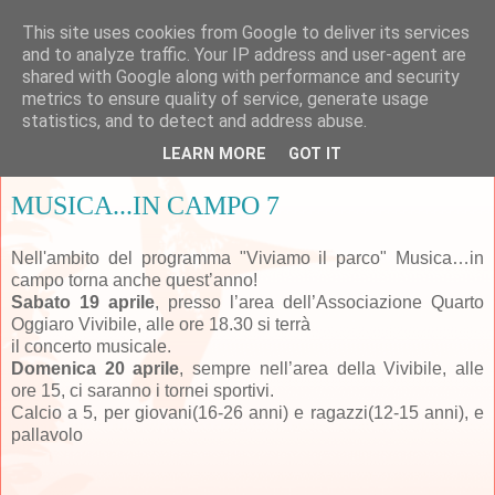
This site uses cookies from Google to deliver its services
and to analyze traffic. Your IP address and user-agent are
shared with Google along with performance and security
metrics to ensure quality of service, generate usage
▼
statistics, and to detect and address abuse.
LEARN MORE
GOT IT
lunedì 17 marzo 2008
MUSICA...IN CAMPO 7
Nell'ambito del programma "Viviamo il parco" Musica…in
campo torna anche quest’anno!
Sabato 19 aprile
, presso l’area dell’Associazione Quarto
Oggiaro Vivibile, alle ore 18.30 si terrà
il concerto musicale.
Domenica 20 aprile
, sempre nell’area della Vivibile, alle
ore 15, ci saranno i tornei sportivi.
Calcio a 5, per giovani(16-26 anni) e ragazzi(12-15 anni), e
pallavolo