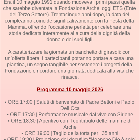
Era il 10 maggio 1991 quando muoveva i primi passi quella 
che sarebbe diventata la Fondazione Arché, oggi ETS (Ente 
del Terzo Settore). Trentacinque anni dopo, la data del 
compleanno coincide significativamente con la Festa della 
Mamma, offrendo l’occasione perfetta per celebrare una 
storia dedicata interamente alla cura della dignità della 
donna e dei suoi figli.
A caratterizzare la giornata un banchetto di girasoli: con 
un’offerta libera, i partecipanti potranno portare a casa una 
piantina, un segno tangibile per sostenere i progetti della 
Fondazione e ricordare una giornata dedicata alla vita che 
rinasce.
Programma 10 maggio 2026
• ORE 17:00 | Saluti di benvenuto di Padre Bettoni e Paolo 
Dell’Oca
• ORE 17:30 | Performance musicale dal vivo con Sirlene
• ORE 18:30 | Aperitivo con il contributo delle mamme di 
Arché
• ORE 19:00 | Taglio della torta per i 35 anni
• ORE 19:30 | Proiezione del docufilm “Neanche Dio è solo”