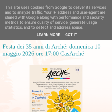
This site uses cookies from Google to deliver its services
and to analyze traffic. Your IP address and user-agent are
shared with Google along with performance and security
metrics to ensure quality of service, generate usage
▼
statistics, and to detect and address abuse.
LEARN MORE
GOT IT
lunedì 27 aprile 2026
Festa dei 35 anni di Arché: domenica 10
maggio 2026 ore 17:00 CasArché