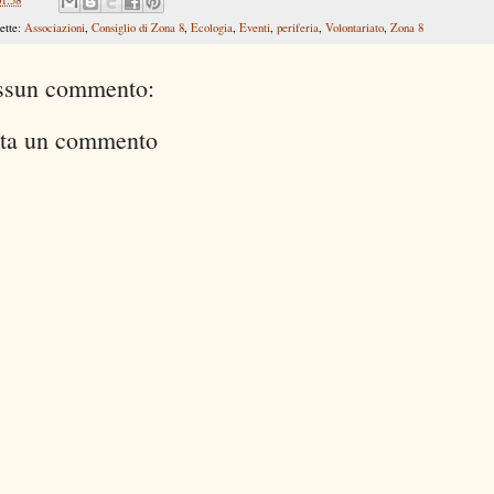
01:58
ette:
Associazioni
,
Consiglio di Zona 8
,
Ecologia
,
Eventi
,
periferia
,
Volontariato
,
Zona 8
ssun commento:
ta un commento