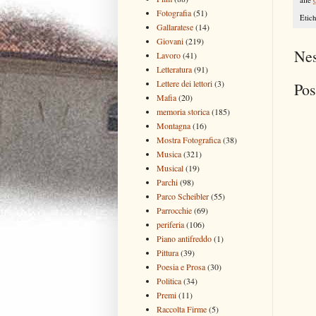
alle
Fotografia
(51)
Etich
Gallaratese
(14)
Giovani
(219)
Ne
Lavoro
(41)
Letteratura
(91)
Lettere dei lettori
(3)
Pos
Mafia
(20)
memoria storica
(185)
Montagna
(16)
Mostra Fotografica
(38)
Musica
(321)
Musical
(19)
Parchi
(98)
Parco Scheibler
(55)
Parrocchie
(69)
periferia
(106)
Piano antifreddo
(1)
Pittura
(39)
Poesia e Prosa
(30)
Politica
(34)
Premi
(11)
Raccolta Firme
(5)