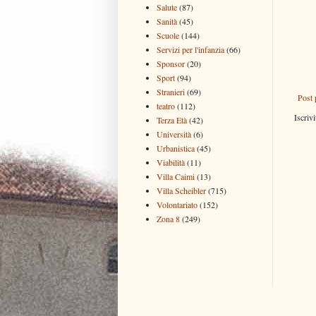
Salute
(87)
Sanità
(45)
Scuole
(144)
Servizi per l'infanzia
(66)
Sponsor
(20)
Sport
(94)
Stranieri
(69)
Post 
teatro
(112)
Iscrivi
Terza Età
(42)
Università
(6)
Urbanistica
(45)
Viabilità
(11)
Villa Caimi
(13)
Villa Scheibler
(715)
Volontariato
(152)
Zona 8
(249)