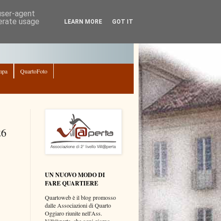
 user-agent
nerate usage
LEARN MORE
GOT IT
mpa
QuartoFoto
26
UN NUOVO MODO DI
FARE QUARTIERE
Quartoweb è il blog promosso
dalle Associazioni di Quarto
Oggiaro riunite nell'Ass.
Vill@perta, che ogni giorno,