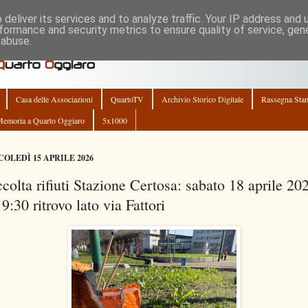
deliver its services and to analyze traffic. Your IP address and
formance and security metrics to ensure quality of service, ge
 abuse.
Casa delle Associazioni
QuartoTV
Archivio Storico Digitale
Rassegna Sta
emoria a Quarto Oggiaro
5x1000
OLEDÌ 15 APRILE 2026
colta rifiuti Stazione Certosa: sabato 18 aprile 20
 9:30 ritrovo lato via Fattori