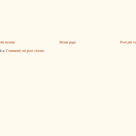
più recente
Home page
Post più v
ti a:
Commenti sul post (Atom)