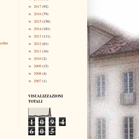
2017
(92)
►
2016
(79)
►
2015
(156)
►
2014
(181)
►
2013
(111)
►
ecchio
2012
(61)
►
2011
(16)
►
2010
(2)
►
2009
(15)
►
2008
(4)
►
2007
(1)
►
VISUALIZZAZIONI
TOTALI
1
0
9
4
6
0
5