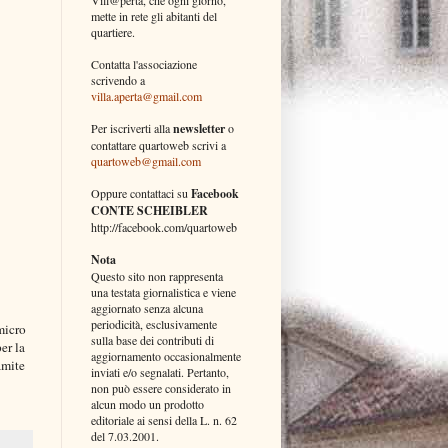
mette in rete gli abitanti del
quartiere.
Contatta l'associazione
scrivendo a
villa.aperta@gmail.com
Per iscriverti alla
newsletter
o
contattare quartoweb scrivi a
quartoweb@gmail.com
Oppure contattaci su
Facebook
CONTE SCHEIBLER
http://facebook.com/quartoweb
Nota
Questo sito non rappresenta
una testata giornalistica e viene
aggiornato senza alcuna
periodicità, esclusivamente
micro
sulla base dei contributi di
er la
aggiornamento occasionalmente
amite
inviati e/o segnalati. Pertanto,
non può essere considerato in
alcun modo un prodotto
editoriale ai sensi della L. n. 62
del 7.03.2001.