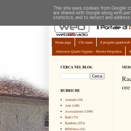
This site uses cookies from Google to 
are shared with Google along with per
statistics, and to detect and address
Home page
Chi siamo
Il progetto quartoweb
Attraverso Quarto Oggiaro - Mostra fotografica
M
CERCA NEL BLOG
MERC
Rac
ore
RUBRICHE
Animali
(10)
Arte
(148)
Associazioni
(1189)
Balli
(73)
Bambini
(253)
Biblioteca
(41)