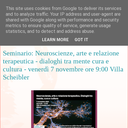
This site uses cookies from Google to deliver its services
and to analyze traffic. Your IP address and user-agent are
shared with Google along with performance and security
metrics to ensure quality of service, generate usage
▼
statistics, and to detect and address abuse.
LEARN MORE
GOT IT
mercoledì 29 ottobre 2025
Seminario: Neuroscienze, arte e relazione
terapeutica - dialoghi tra mente cura e
cultura - venerdì 7 novembre ore 9:00 Villa
Scheibler