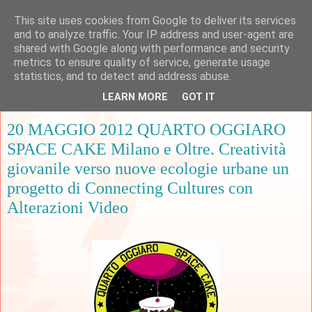
This site uses cookies from Google to deliver its services
and to analyze traffic. Your IP address and user-agent are
shared with Google along with performance and security
metrics to ensure quality of service, generate usage
▼
statistics, and to detect and address abuse.
LEARN MORE
GOT IT
venerdì 27 aprile 2012
20 MAGGIO 2012 QUARTO OGGIARO
SPACE CAKE Milano e Oltre. Creatività
giovanile verso nuove ecologie urbane un
progetto di Connecting Cultures con
Alterazioni Video