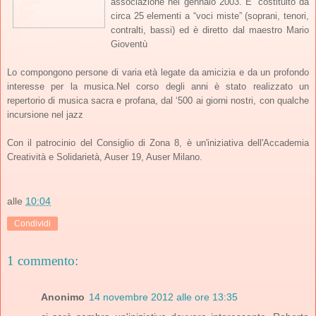
associazione nel gennaio 2003. E’ costituito da
circa 25 elementi a “voci miste” (soprani, tenori,
contralti, bassi) ed è diretto dal maestro Mario
Gioventù
Lo compongono persone di varia età legate da amicizia e da un profondo
interesse per la musica.Nel corso degli anni è stato realizzato un
repertorio di musica sacra e profana, dal ‘500 ai giorni nostri, con qualche
incursione nel jazz
Con il patrocinio del Consig
lio di Zona 8, è un'iniziativa d
ell'Accademia
Creatività e Solidarietà,
Auser 19, Auser Mil
ano.
alle
10:04
Condividi
1 commento:
Anonimo
14 novembre 2012 alle ore 13:35