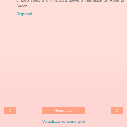
ci sarò sembra un'iniziativa davvero interessante. Roberta
Sacchi
Rispondi
‹
›
Home page
Visualizza versione web