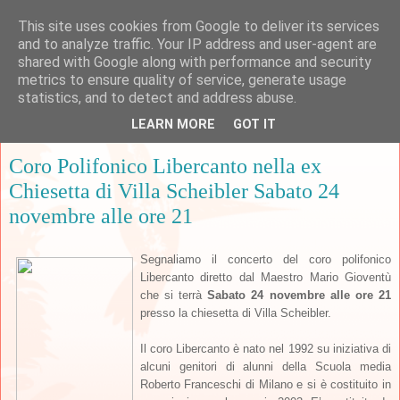
This site uses cookies from Google to deliver its services
and to analyze traffic. Your IP address and user-agent are
shared with Google along with performance and security
metrics to ensure quality of service, generate usage
▼
statistics, and to detect and address abuse.
LEARN MORE
GOT IT
martedì 6 novembre 2012
Coro Polifonico Libercanto nella ex
Chiesetta di Villa Scheibler Sabato 24
novembre alle ore 21
Segnaliamo il
c
oncerto del coro polifonico
L
iberca
nto diretto dal Maestro Mario Gioventù
che si terrà
Sabato 24 novembre alle ore 21
presso la chiesetta di Villa Scheibler.
Il coro Libercanto è nato nel 1992 su iniziativa di
alcuni genitori di alunni della Scuola media
Roberto Franceschi di Milano e si è costituito in