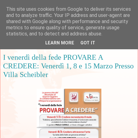
This site uses cookies from Google to deliver its services
and to analyze traffic. Your IP address and user-agent are
shared with Google along with performance and security
metrics to ensure quality of service, generate usage
▼
statistics, and to detect and address abuse.
LEARN MORE
GOT IT
mercoledì 20 febbraio 2013
I venerdì della fede PROVARE A
CREDERE: Venerdì 1, 8 e 15 Marzo Presso
Villa Scheibler