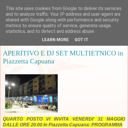
This site uses cookies from Google to deliver its services
and to analyze traffic. Your IP address and user-agent are
shared with Google along with performance and security
metrics to ensure quality of service, generate usage
▼
statistics, and to detect and address abuse.
LEARN MORE
GOT IT
martedì 28 maggio 2013
APERITIVO E DJ SET MULTIETNICO in
Piazzetta Capuana
QUARTO POSTO VI INVITA VENERDI' 31 MAGGIO
DALLE ORE 20.00 In Piazzetta Capuana: PROGRAMMA