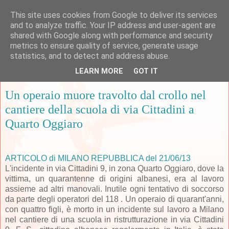
This site uses cookies from Google to deliver its services
and to analyze traffic. Your IP address and user-agent are
shared with Google along with performance and security
metrics to ensure quality of service, generate usage
▼
statistics, and to detect and address abuse.
LEARN MORE
GOT IT
sabato 22 giugno 2013
Un operaio muore travolto dal crollo nel
cantiere della scuola di via Cittadini a
Quarto Oggiaro
ARTICOLO di MILANO REPUBBLICA del 21/06/13
L'incidente in via Cittadini 9, in zona Quarto Oggiaro, dove la
vittima, un quarantenne di origini albanesi, era al lavoro
assieme ad altri manovali. Inutile ogni tentativo di soccorso
da parte degli operatori del 118 . Un operaio di quarant'anni,
con quattro figli, è morto in un incidente sul lavoro a Milano
nel cantiere di una scuola in ristrutturazione in via Cittadini