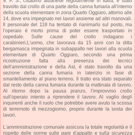
9. F. S., cittadino albanese regolarmente in Italia, è stato
travolto dal crollo di una parte della canna fumaria all'interno
della scuola elementare in zona Quarto Oggiaro, attorno alle
14, dove era impegnato nei lavori assieme ad altri manovali.
Il personale del 118 ha tentato di rianimarlo sul posto, ma
l'operaio è morto prima di poter essere trasportato in
ospedale. Sulle cause del crollo indagano i
carabinieri.
L'uomo, che lavorava da 15 anni con la ditta
bergamasca impegnata in subappalto nei lavori alla scuola
elementare di Quarto Oggiaro, secondo una prima
ricostruzione fatta alla presenza dei tecnici
dell'amministrazione e della Asl, è stato travolto da una
sezione della canna fumaria in laterizio in fase di
smantellamento al piano terreno. Il tratto era stato separato
dal resto della canna fumaria durante la mattinata di lavoro.
Al ritorno dopo la pausa pranzo, l'improvviso crollo
sull'operaio intento a riprendere il lavoro. Al vaglio degli
inquirenti anche il ruolo che potrebbe avere avuto la scossa
di terremoto di mezzogiorno, proprio durante la sosta dei
lavori.
L'amministrazione comunale assicura la totale regolarità e il
rispetto delle norme sulle gare d'appalto e sulla sicurezza