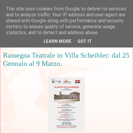
This site uses cookies from Google to deliver its services
and to analyze traffic. Your IP address and user-agent are
shared with Google along with performance and security
metrics to ensure quality of service, generate usage
▼
statistics, and to detect and address abuse.
LEARN MORE
GOT IT
lunedì 20 gennaio 2014
Rassegna Teatrale in Villa Scheibler: dal 25
Gennaio al 9 Marzo.