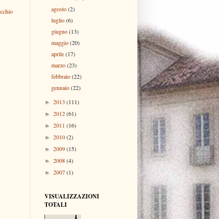
agosto
(2)
ecchio
luglio
(6)
giugno
(13)
maggio
(20)
aprile
(17)
marzo
(23)
febbraio
(22)
gennaio
(22)
2013
(111)
►
2012
(61)
►
2011
(16)
►
2010
(2)
►
2009
(15)
►
2008
(4)
►
2007
(1)
►
VISUALIZZAZIONI
TOTALI