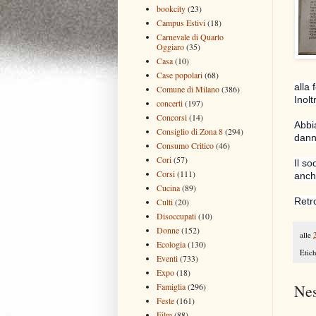
bookcity
(23)
Campus Estivi
(18)
Carnevale di Quarto
Oggiaro
(35)
Casa
(10)
Case popolari
(68)
alla 
Comune di Milano
(386)
Inolt
concerti
(197)
Concorsi
(14)
Abbi
Consiglio di Zona 8
(294)
danni
Consumo Critico
(46)
Cori
(57)
Il so
Corsi
(111)
anch
Cucina
(89)
Retro
Culti
(20)
Disoccupati
(10)
Donne
(152)
alle
Ecologia
(130)
Etich
Eventi
(733)
Expo
(18)
Famiglia
(296)
Ne
Feste
(161)
Film
(88)