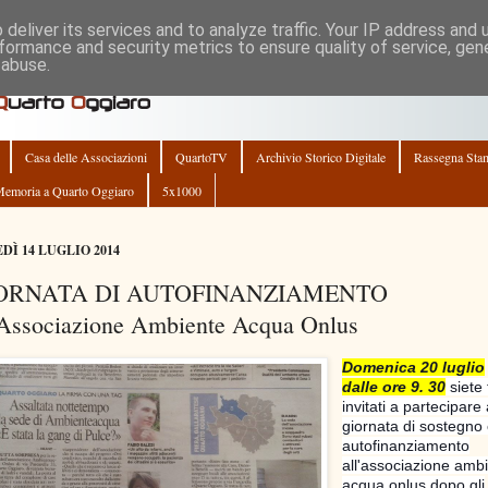
deliver its services and to analyze traffic. Your IP address and
formance and security metrics to ensure quality of service, ge
 abuse.
Casa delle Associazioni
QuartoTV
Archivio Storico Digitale
Rassegna Sta
emoria a Quarto Oggiaro
5x1000
DÌ 14 LUGLIO 2014
ORNATA DI AUTOFINANZIAMENTO
'Associazione Ambiente Acqua Onlus
Domenica 20 luglio
dalle ore 9. 30
siete 
invitati a partecipare 
giornata di sostegno
autofinanziamento
all'associazione amb
acqua onlus dopo gli