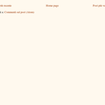
più recente
Home page
Post più v
ti a:
Commenti sul post (Atom)