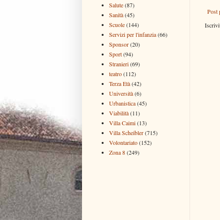
Salute
(87)
Post 
Sanità
(45)
Scuole
(144)
Iscrivi
Servizi per l'infanzia
(66)
Sponsor
(20)
Sport
(94)
Stranieri
(69)
teatro
(112)
Terza Età
(42)
Università
(6)
Urbanistica
(45)
Viabilità
(11)
Villa Caimi
(13)
Villa Scheibler
(715)
Volontariato
(152)
Zona 8
(249)