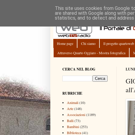
This site uses cookies from Google to 
are shared with Google along with per
statistics, and to detect and address
Home page
Chi siamo
Il progetto quartoweb
Attraverso Quarto Oggiaro - Mostra fotografica
M
CERCA NEL BLOG
LUNE
GI
all
RUBRICHE
Animali
(10)
Arte
(148)
Associazioni
(1189)
Balli
(73)
Bambini
(253)
Biblioteca
(41)