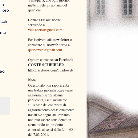
smo
mette in rete gli abitanti del
quartiere.
 loro
a
Contatta l'associazione
toli
scrivendo a
villa.aperta@gmail.com
ente
Per iscriverti alla
newsletter
o
contattare quartoweb scrivi a
quartoweb@gmail.com
Oppure contattaci su
Facebook
CONTE SCHEIBLER
http://facebook.com/quartoweb
aci
Nota
Questo sito non rappresenta
una testata giornalistica e viene
aggiornato senza alcuna
periodicità, esclusivamente
sulla base dei contributi di
aggiornamento occasionalmente
inviati e/o segnalati. Pertanto,
non può essere considerato in
alcun modo un prodotto
editoriale ai sensi della L. n. 62
del 7.03.2001.