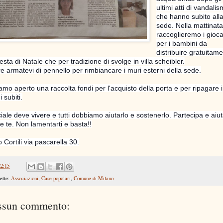
ultimi atti di vandali
che hanno subito alla
sede. Nella mattinat
raccoglieremo i giocat
per i bambini da
distribuire gratuitam
festa d
i Natale che per tradizione di svolge in villa scheibler.
re armatevi di pennello per rimbiancare i muri esterni della sede.
amo aperto una raccolta fondi per l'acquisto della porta e per ripagare i
 subiti.
ciale deve vivere e tutti dobbiamo aiutarlo e sostenerlo. Partecipa e aiut
e te. Non lamentarti e basta!!
 Cortili via pascarella 30.
22:15
ette:
Associazioni
,
Case popolari
,
Comune di Milano
ssun commento: