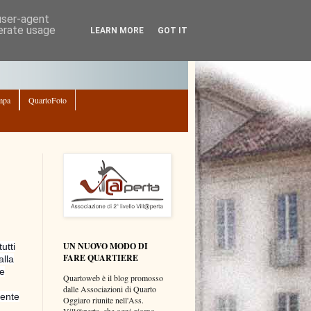
 user-agent
nerate usage
LEARN MORE
GOT IT
mpa
QuartoFoto
UN NUOVO MODO DI
tutti
FARE QUARTIERE
alla
 e
Quartoweb è il blog promosso
dalle Associazioni di Quarto
iente
Oggiaro riunite nell'Ass.
Vill@perta, che ogni giorno,