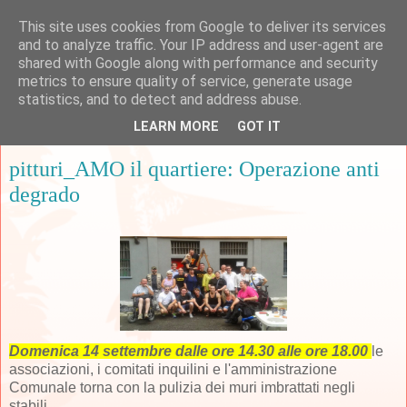
This site uses cookies from Google to deliver its services
and to analyze traffic. Your IP address and user-agent are
shared with Google along with performance and security
metrics to ensure quality of service, generate usage
▼
statistics, and to detect and address abuse.
LEARN MORE
GOT IT
martedì 9 settembre 2014
pitturi_AMO il quartiere: Operazione anti
degrado
Domenica 14 settembre dalle ore 14.30 alle ore 18.00
le
associazioni, i comitati inquilini e l'amministrazione
Comunale torna con la pulizia dei muri imbrattati negli
stabili.