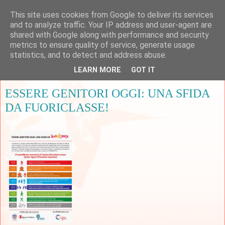
This site uses cookies from Google to deliver its services
and to analyze traffic. Your IP address and user-agent are
shared with Google along with performance and security
metrics to ensure quality of service, generate usage
▼
statistics, and to detect and address abuse.
LEARN MORE
GOT IT
mercoledì 15 aprile 2015
ESSERE GENITORI OGGI: UNA SFIDA
DA FUORICLASSE!