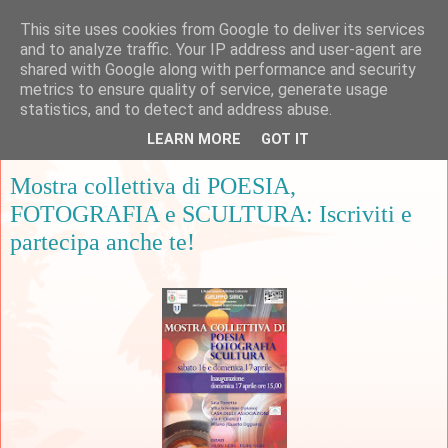
This site uses cookies from Google to deliver its services
and to analyze traffic. Your IP address and user-agent are
shared with Google along with performance and security
metrics to ensure quality of service, generate usage
▼
statistics, and to detect and address abuse.
LEARN MORE
GOT IT
mercoledì 2 marzo 2016
Mostra collettiva di POESIA,
FOTOGRAFIA e SCULTURA: Iscriviti e
partecipa anche te!