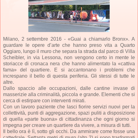
Milano, 2 settembre 2016 - «Guai a chiamarlo Bronx». A
guardare le opere d’arte che hanno preso vita a Quarto
Oggiaro, lungo il muro che separa la strada dal parco di Villa
Scheibler, in via Lessona, non vengono certo in mente le
storiacce di cronaca nera che hanno alimentato la «cattiva
fama» del quartiere. E si accantonano i problemi che
increspano il bello di questa periferia. Gli stessi di tutte le
altre.
Dallo spaccio alle occupazioni, dalle cantine invase di
masserizie alla criminalità, piccola e grande. Elementi che si
cerca di estirpare con interventi mirati.
Con un lavoro paziente che lasci fiorire servizi nuovi per la
collettività, punti di aggregazione, spazi puliti a disposizione
di quella «parte buona» di cittadinanza che ogni giorno si
impegna per creare un quartiere da vivere, a misura di tutti.
Il bello ora è lì, sotto gli occhi. Da ammirare come fosse una
cattedrale. Settanta metri di muro (alto 2) si sono trasformati