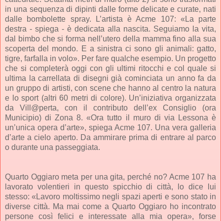
in una sequenza di dipinti dalle forme delicate e curate, nati
dalle bombolette spray. L’artista è Acme 107: «La parte
destra - spiega - è dedicata alla nascita. Seguiamo la vita,
dal bimbo che si forma nell’utero della mamma fino alla sua
scoperta del mondo. E a sinistra ci sono gli animali: gatto,
tigre, farfalla in volo». Per fare qualche esempio. Un progetto
che si completerà oggi con gli ultimi ritocchi e col quale si
ultima la carrellata di disegni già cominciata un anno fa da
un gruppo di artisti, con scene che hanno al centro la natura
e lo sport (altri 60 metri di colore). Un’iniziativa organizzata
da Vill@perta, con il contributo dell’ex Consiglio (ora
Municipio) di Zona 8. «Ora tutto il muro di via Lessona è
un’unica opera d’arte», spiega Acme 107. Una vera galleria
d’arte a cielo aperto. Da ammirare prima di entrare al parco
o durante una passeggiata.
Quarto Oggiaro meta per una gita, perché no? Acme 107 ha
lavorato volentieri in questo spicchio di città, lo dice lui
stesso: «Lavoro moltissimo negli spazi aperti e sono stato in
diverse città. Ma mai come a Quarto Oggiaro ho incontrato
persone così felici e interessate alla mia opera», forse