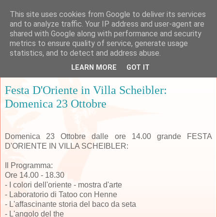
This site uses cookies from Google to deliver its services
and to analyze traffic. Your IP address and user-agent are
shared with Google along with performance and security
metrics to ensure quality of service, generate usage
▼
statistics, and to detect and address abuse.
LEARN MORE
GOT IT
martedì 18 ottobre 2016
Festa D'Oriente in Villa Scheibler:
Domenica 23 Ottobre
Domenica 23 Ottobre dalle ore 14.00 grande FESTA
D'ORIENTE IN VILLA SCHEIBLER:
Il Programma:
Ore 14.00 - 18.30
- I colori dell'oriente - mostra d'arte
- Laboratorio di Tatoo con Henne
- L'affascinante storia del baco da seta
- L'angolo del the