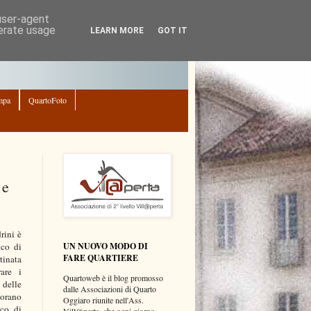
 user-agent
nerate usage
LEARN MORE
GOT IT
mpa
QuartoFoto
 e
rini è
UN NUOVO MODO DI
ico di
FARE QUARTIERE
tinata
are i
Quartoweb è il blog promosso
 delle
dalle Associazioni di Quarto
vorano
Oggiaro riunite nell'Ass.
aco di
Vill@perta, che ogni giorno,