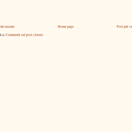
più recente
Home page
Post più v
ti a:
Commenti sul post (Atom)