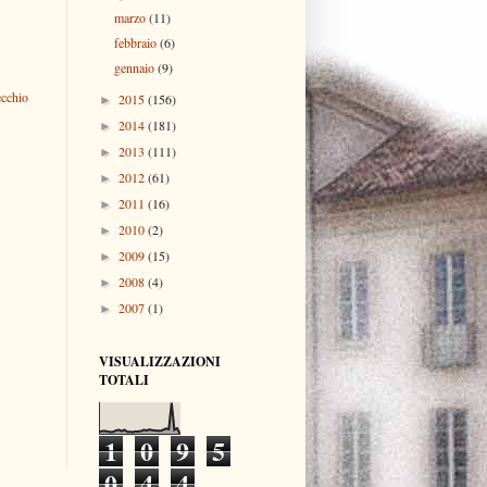
marzo
(11)
febbraio
(6)
gennaio
(9)
ecchio
2015
(156)
►
2014
(181)
►
2013
(111)
►
2012
(61)
►
2011
(16)
►
2010
(2)
►
2009
(15)
►
2008
(4)
►
2007
(1)
►
VISUALIZZAZIONI
TOTALI
1
0
9
5
0
4
4