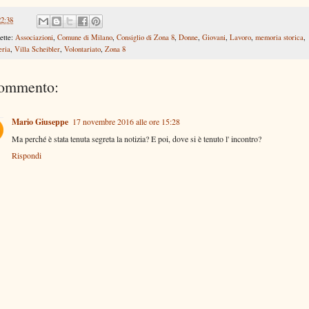
22:38
ette:
Associazioni
,
Comune di Milano
,
Consiglio di Zona 8
,
Donne
,
Giovani
,
Lavoro
,
memoria storica
,
eria
,
Villa Scheibler
,
Volontariato
,
Zona 8
commento:
Mario Giuseppe
17 novembre 2016 alle ore 15:28
Ma perché è stata tenuta segreta la notizia? E poi, dove si è tenuto l' incontro?
Rispondi