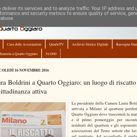
deliver its services and to analyze traffic. Your IP address and
formance and security metrics to ensure quality of service, ge
 abuse.
Casa delle Associazioni
QuartoTV
Archivio Storico Digitale
Rassegna Sta
emoria a Quarto Oggiaro
5x1000
OLEDÌ 16 NOVEMBRE 2016
ra Boldrini a Quarto Oggiaro: un luogo di riscatto
cittadinanza attiva
La presidente della Camera Laura Bold
arrivata a Milano al quartiere perifer
Quarto Oggiaro dove trascorrerà la mat
e il primo pomeriggio per incontr
residenti del quartiere e gli esponenti
associazioni del Terzo settore che la
sul territorio. Ad accoglierla il sind