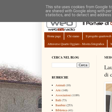
This site uses cookies from Google to 
are shared with Google along with per
statistics, and to detect and address
Home page
Chi siamo
Il progetto quartoweb
Attraverso Quarto Oggiaro - Mostra fotografica
M
CERCA NEL BLOG
MERC
Lau
di 
RUBRICHE
Animali
(10)
Arte
(148)
Associazioni
(1189)
Balli
(73)
Bambini
(253)
Biblioteca
(41)