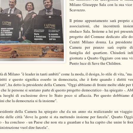
Milano Giuseppe Sala con la sua vic
Scavuzzo.
Il primo appuntamento sarà proprio 
associazioni, che incontrerà insie
sindaco Sala. Insieme a lui poi present
progetto del Comune dedicato alle do
Centri Milano donna. La presidente
Camera per pranzo sarà ospite d
famiglia del quartiere. Chiuderà inf
giornata a Quarto Oggiaro con una vis
Punto luce di Save the Children.
ttà di Milano "è leader in tanti ambiti" come la moda, il design, lo stile di vita, "ma
iritti e questo significa esserlo in democrazia, che è forte quando i diritti v
ttati", ha detto la presidente della Camera. "Oggi abbiamo di fronte molte sfide per f
che le persone si sentano parte di questo progetto democratico - ha spiegato -. A
a luoghi di esclusione dove lo Stato poco si affaccia. Per questo dobbiamo d
dini che la democrazia si fa insieme".
esidente della Camera ha spiegato che da un anno sta realizzando un viaggio
erie delle città "dove la gente si sta mettendo insieme per farcela". Quarto Oggi
o - ha concluso - un Paese che non sta a guardare e ha ha capito che unire le for
inistrazione vuol dire farcela".