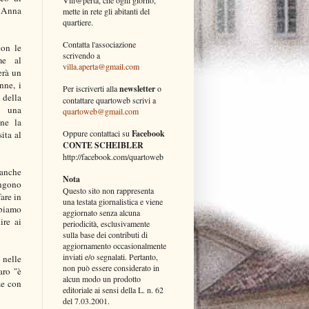
e Anna
mette in rete gli abitanti del
quartiere.
Contatta l'associazione
con le
scrivendo a
me al
villa.aperta@gmail.com
erà un
nne, i
Per iscriverti alla
newsletter
o
 della
contattare quartoweb scrivi a
i una
quartoweb@gmail.com
ine la
Oppure contattaci su
Facebook
ita al
CONTE SCHEIBLER
http://facebook.com/quartoweb
 anche
Nota
engono
Questo sito non rappresenta
are in
una testata giornalistica e viene
bbiamo
aggiornato senza alcuna
ire ai
periodicità, esclusivamente
sulla base dei contributi di
aggiornamento occasionalmente
inviati e/o segnalati. Pertanto,
 nelle
non può essere considerato in
aro "è
alcun modo un prodotto
ze con
editoriale ai sensi della L. n. 62
del 7.03.2001.