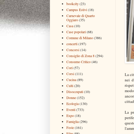
bookcity
(23)
Campus Estivi
(18)
Carnevale di Quarto
Oggiaro
(35)
Casa
(10)
Case popolari
(68)
Comune di Milano
(386)
concerti
(197)
Concorsi
(14)
Consiglio di Zona 8
(294)
Consumo Critico
(46)
Cori
(57)
Corsi
(111)
La ci
Cucina
(89)
nei d
rispe
Culti
(20)
modo 
Disoccupati
(10)
ancor
Donne
(152)
citta
Ecologia
(130)
Eventi
(733)
La pr
Expo
(18)
perif
Famiglia
(296)
quest
Feste
(161)
l'amm
Film
(88)