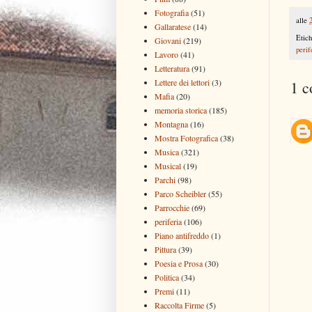
Fotografia
(51)
alle
Gallaratese
(14)
Etich
Giovani
(219)
perif
Lavoro
(41)
Letteratura
(91)
Lettere dei lettori
(3)
1 
Mafia
(20)
memoria storica
(185)
Montagna
(16)
Mostra Fotografica
(38)
Musica
(321)
Musical
(19)
Parchi
(98)
Parco Scheibler
(55)
Parrocchie
(69)
periferia
(106)
Piano antifreddo
(1)
Pittura
(39)
Poesia e Prosa
(30)
Politica
(34)
Premi
(11)
Raccolta Firme
(5)