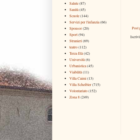
Salute
(87)
Sanità
(45)
Scuole
(144)
Servizi per l'infanzia
(66)
Post 
Sponsor
(20)
Sport
(94)
Iscrivi
Stranieri
(69)
teatro
(112)
Terza Età
(42)
Università
(6)
Urbanistica
(45)
Viabilità
(11)
Villa Caimi
(13)
Villa Scheibler
(715)
Volontariato
(152)
Zona 8
(249)