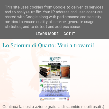
This site uses cookies from Google to deliver its services
and to analyze traffic. Your IP address and user-agent are
shared with Google along with performance and security
metrics to ensure quality of service, generate usage
▼
statistics, and to detect and address abuse.
LEARN MORE
GOT IT
giovedì 16 marzo 2017
Lo Sciorum di Quarto: Veni a trovarci!
Continua la nostra azione gratuita di scambio mobili usati :)