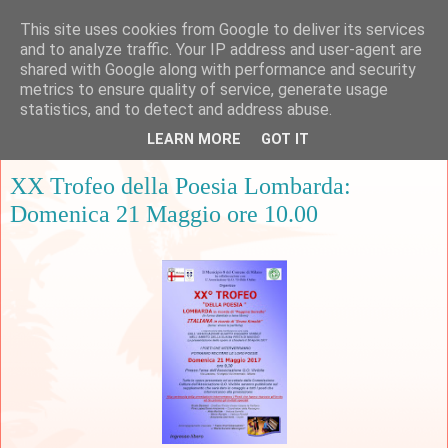
This site uses cookies from Google to deliver its services
and to analyze traffic. Your IP address and user-agent are
shared with Google along with performance and security
metrics to ensure quality of service, generate usage
▼
statistics, and to detect and address abuse.
LEARN MORE
GOT IT
mercoledì 17 maggio 2017
XX Trofeo della Poesia Lombarda:
Domenica 21 Maggio ore 10.00