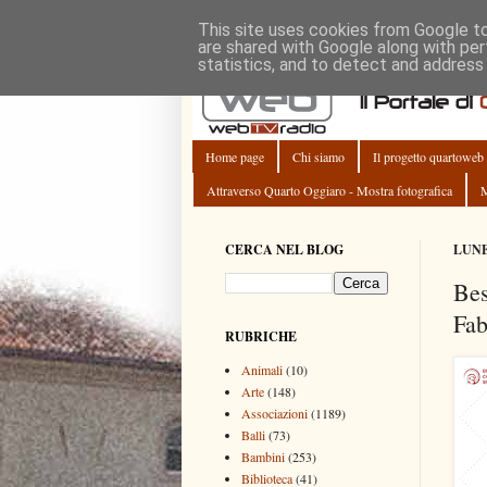
This site uses cookies from Google to 
are shared with Google along with per
statistics, and to detect and address
Home page
Chi siamo
Il progetto quartoweb
Attraverso Quarto Oggiaro - Mostra fotografica
M
CERCA NEL BLOG
LUNE
Bes
Fab
RUBRICHE
Animali
(10)
Arte
(148)
Associazioni
(1189)
Balli
(73)
Bambini
(253)
Biblioteca
(41)