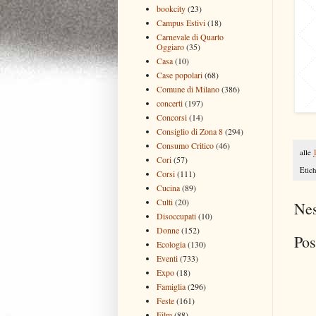
bookcity
(23)
Campus Estivi
(18)
Carnevale di Quarto
Oggiaro
(35)
Casa
(10)
Case popolari
(68)
Comune di Milano
(386)
concerti
(197)
Concorsi
(14)
Consiglio di Zona 8
(294)
Consumo Critico
(46)
alle
Cori
(57)
Etich
Corsi
(111)
Cucina
(89)
Culti
(20)
Ne
Disoccupati
(10)
Donne
(152)
Pos
Ecologia
(130)
Eventi
(733)
Expo
(18)
Famiglia
(296)
Feste
(161)
Film
(88)