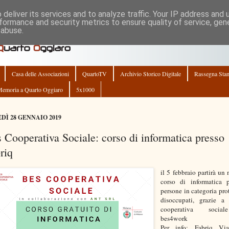
deliver its services and to analyze traffic. Your IP address and
formance and security metrics to ensure quality of service, ge
 abuse.
Casa delle Associazioni
QuartoTV
Archivio Storico Digitale
Rassegna Sta
emoria a Quarto Oggiaro
5x1000
DÌ 28 GENNAIO 2019
 Cooperativa Sociale: corso di informatica presso
riq
il 5 febbraio partirà un
corso di informatica 
persone in categoria prot
disoccupati, grazie a
cooperativa socia
bes4work
Per info: Fabriq Vi