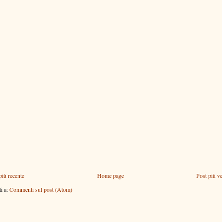
più recente
Home page
Post più v
ti a:
Commenti sul post (Atom)