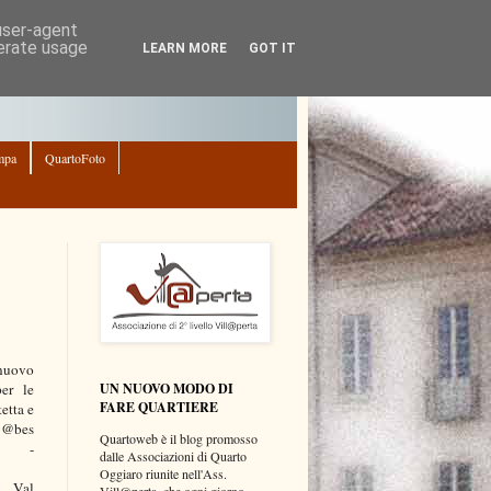
 user-agent
nerate usage
LEARN MORE
GOT IT
mpa
QuartoFoto
 nuovo
UN NUOVO MODO DI
per le
FARE QUARTIERE
etta e
 @bes
Quartoweb è il blog promosso
le -
dalle Associazioni di Quarto
Oggiaro riunite nell'Ass.
a Val
Vill@perta, che ogni giorno,