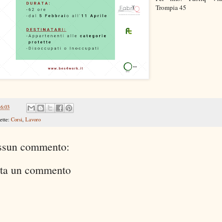
Trompia 45
16:03
ette:
Corsi
,
Lavoro
ssun commento:
ta un commento