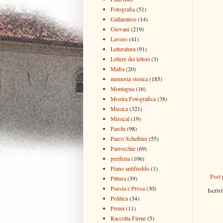
Fotografia
(51)
Gallaratese
(14)
Giovani
(219)
Lavoro
(41)
Letteratura
(91)
Lettere dei lettori
(3)
Mafia
(20)
memoria storica
(185)
Montagna
(16)
Mostra Fotografica
(38)
Musica
(321)
Musical
(19)
Parchi
(98)
Parco Scheibler
(55)
Parrocchie
(69)
periferia
(106)
Piano antifreddo
(1)
Post 
Pittura
(39)
Poesia e Prosa
(30)
Iscrivi
Politica
(34)
Premi
(11)
Raccolta Firme
(5)