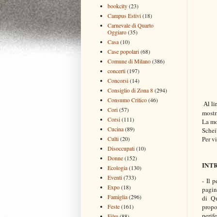
bookcity
(23)
Campus Estivi
(18)
Carnevale di Quarto
Oggiaro
(35)
Casa
(10)
Case popolari
(68)
Comune di Milano
(386)
concerti
(197)
Concorsi
(14)
Consiglio di Zona 8
(294)
Consumo Critico
(46)
Al l
Cori
(57)
mostr
Corsi
(111)
La mo
Cucina
(89)
Schei
Culti
(20)
Per v
Disoccupati
(10)
Donne
(152)
INT
Ecologia
(130)
Eventi
(733)
- Il 
Expo
(18)
pagin
Famiglia
(296)
di Qu
propo
Feste
(161)
perife
Film
(88)