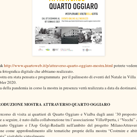
http://www.quartoweb.it/p/attraverso-quarto-oggiaro-mostra.html
potrete vedere
ink
a fotografica digitale che abbiamo realizzato.
stra era stata pensata e programmata per il palinsesto di eventi del Natale in Villa
bler 2020.
ia della pandemia in corso la mostra in presenza verrà realizzata a data da destinarsi.
RODUZIONE MOSTRA ATTRAVERSO QUARTO OGGIARO
percorso di visita ai quartieri di Quarto Oggiaro e Vialba dagli anni ’30 proposto
e a seguire, è nato dalla collaborazione tra l’associazione Villa@perta, i “Vecchi”
arto Oggiaro e l’Asp Golgi-Redaelli nell'ambito del progetto MilanoAttraver
ne come approfondimento alle tematiche proprie della mostra “Costruire e abit
ria” visitabile virtualmente.