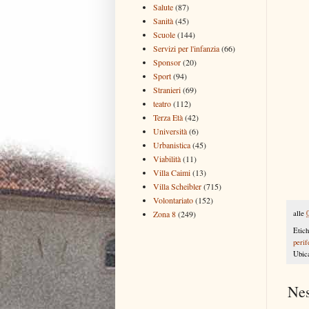
Salute
(87)
Sanità
(45)
Scuole
(144)
Servizi per l'infanzia
(66)
Sponsor
(20)
Sport
(94)
Stranieri
(69)
teatro
(112)
Terza Età
(42)
Università
(6)
Urbanistica
(45)
Viabilità
(11)
Villa Caimi
(13)
Villa Scheibler
(715)
Volontariato
(152)
Zona 8
(249)
alle
Etich
perif
Ubic
Ne