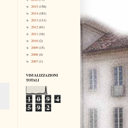
2015
(156)
►
2014
(181)
►
2013
(111)
►
2012
(61)
►
2011
(16)
►
2010
(2)
►
2009
(15)
►
2008
(4)
►
2007
(1)
►
VISUALIZZAZIONI
TOTALI
1
0
9
4
5
9
2