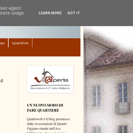
 user-agent
nerate usage
LEARN MORE
GOT IT
mpa
QuartoFoto
le
UN NUOVO MODO DI
FARE QUARTIERE
Quartoweb è il blog promosso
dalle Associazioni di Quarto
Oggiaro riunite nell'Ass.
Vill@perta, che ogni giorno,