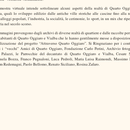
mostra virtuale intende sottolineare alcuni aspetti della realtà di Quarto Ogg
a, quali lo sviluppo edilizio dalle antiche ville storiche alle cascine fino alla n
alloggi popolari, l’industria, la socialità, le cerimonie, lo sport, in un mix che rip
ria nel secolo scorso.
immagini provengono dagli archivi di diverse realtà di quartiere e dalle raccolte per
 abitanti di Quarto Oggiaro e Vialba che le hanno gentilmente messe a disposizio
alizzazione del progetto “Attraverso Quarto Oggiaro”. Si Ringraziano per i cont
ti i “vecchi” Amici di Quarto Oggiaro, Fondazione Carlo Perini, Archivio fotog
Palazzi, le Parrocchie del decantato di Quarto Oggiaro e Vialba, Cesare S
ela Bozza, Franco Pugnaloni, Luca Pedroli, Maria Luisa Raimondi, Massimo 
m Redemagni, Paolo Bellomo, Renato Siciliano, Rosina Zafaro.