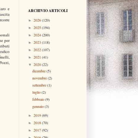
iaro e
ARCHIVIO ARTICOLI
ascita
ercorre
2026
(120)
►
2025
(194)
►
sonali
2024
(200)
►
ne per
2023
(118)
►
ributi
2022
(107)
►
rafico
nelli,
2021
(41)
►
Pozzi,
2020
(22)
▼
dicembre
(5)
novembre
(2)
settembre
(1)
luglio
(2)
febbraio
(9)
gennaio
(3)
2019
(69)
►
2018
(70)
►
2017
(92)
►
2016
(79)
►