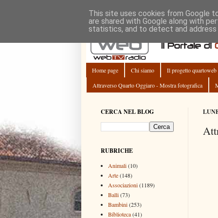
This site uses cookies from Google to 
are shared with Google along with per
statistics, and to detect and address
Home page
Chi siamo
Il progetto quartoweb
Attraverso Quarto Oggiaro - Mostra fotografica
M
CERCA NEL BLOG
LUNE
Att
RUBRICHE
Animali
(10)
Arte
(148)
Associazioni
(1189)
Balli
(73)
Bambini
(253)
Biblioteca
(41)