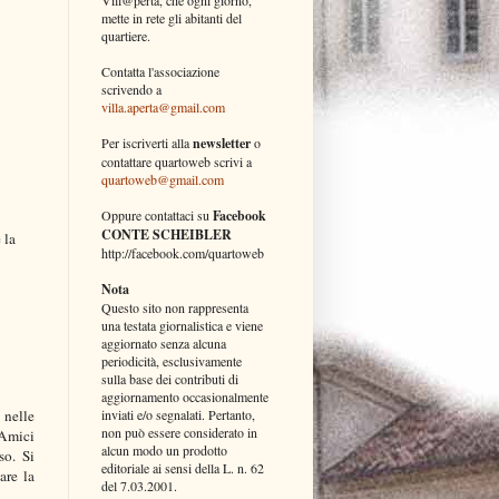
mette in rete gli abitanti del
quartiere.
Contatta l'associazione
scrivendo a
villa.aperta@gmail.com
Per iscriverti alla
newsletter
o
contattare quartoweb scrivi a
quartoweb@gmail.com
Oppure contattaci su
Facebook
CONTE SCHEIBLER
 la
http://facebook.com/quartoweb
Nota
Questo sito non rappresenta
una testata giornalistica e viene
aggiornato senza alcuna
periodicità, esclusivamente
sulla base dei contributi di
aggiornamento occasionalmente
 nelle
inviati e/o segnalati. Pertanto,
non può essere considerato in
 Amici
alcun modo un prodotto
so. Si
editoriale ai sensi della L. n. 62
are la
del 7.03.2001.