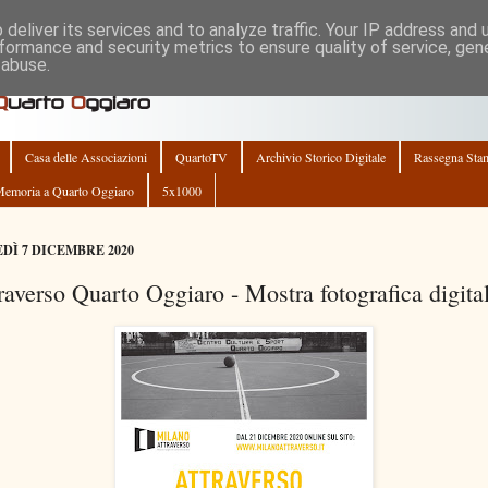
deliver its services and to analyze traffic. Your IP address and
formance and security metrics to ensure quality of service, ge
 abuse.
Casa delle Associazioni
QuartoTV
Archivio Storico Digitale
Rassegna Sta
emoria a Quarto Oggiaro
5x1000
DÌ 7 DICEMBRE 2020
raverso Quarto Oggiaro - Mostra fotografica digita