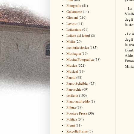
Fotografia
(51)
-
La 
Gallaratese
(14)
Vialb
Giovani
(219)
degli 
Lavoro
(41)
la sto
Letteratura
(91)
- Le 
Lettere dei lettori
(3)
degli
Mafia
(20)
la re
memoria storica
(185)
forni
Montagna
(16)
Aldo 
Mostra Fotografica
(38)
Emanu
Musica
(321)
Miria
Musical
(19)
Parchi
(98)
Parco Scheibler
(55)
Parrocchie
(69)
periferia
(106)
Piano antifreddo
(1)
Pittura
(39)
Poesia e Prosa
(30)
Politica
(34)
Premi
(11)
Raccolta Firme
(5)