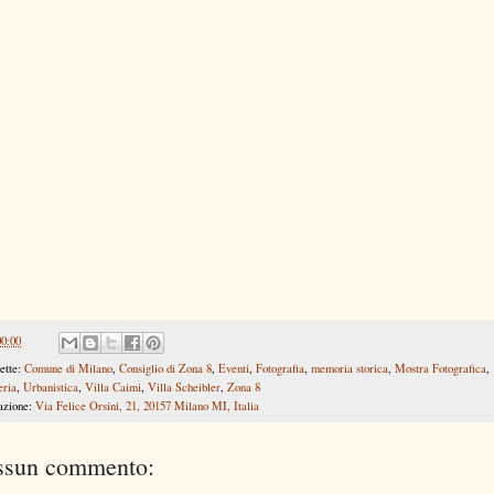
00:00
ette:
Comune di Milano
,
Consiglio di Zona 8
,
Eventi
,
Fotografia
,
memoria storica
,
Mostra Fotografica
,
eria
,
Urbanistica
,
Villa Caimi
,
Villa Scheibler
,
Zona 8
azione:
Via Felice Orsini, 21, 20157 Milano MI, Italia
ssun commento: