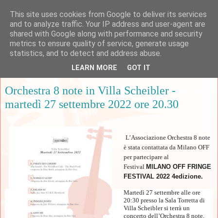
This site uses cookies from Google to deliver its services
and to analyze traffic. Your IP address and user-agent are
shared with Google along with performance and security
metrics to ensure quality of service, generate usage
▼
statistics, and to detect and address abuse.
LEARN MORE
GOT IT
domenica 25 settembre 2022
Orchestra 8 note in Villa Scheibler -
martedì 27 settembre 2022 ore 20.30
L’Associazione Orchestra 8 note
è stata contattata da Milano OFF
per partecipare al
Festival
MILANO OFF FRINGE
FESTIVAL 2022 4edizione.
Martedì 27 settembre alle ore
20:30 presso la Sala Torretta di
Villa Scheibler si terrà un
concerto dell’Orchestra 8 note,