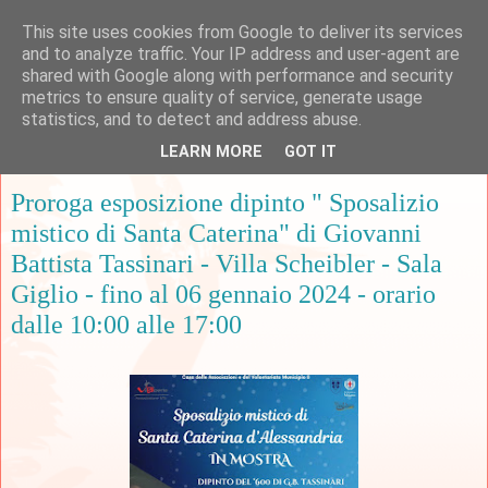
This site uses cookies from Google to deliver its services
and to analyze traffic. Your IP address and user-agent are
shared with Google along with performance and security
metrics to ensure quality of service, generate usage
▼
statistics, and to detect and address abuse.
LEARN MORE
GOT IT
martedì 19 dicembre 2023
Proroga esposizione dipinto " Sposalizio
mistico di Santa Caterina" di Giovanni
Battista Tassinari - Villa Scheibler - Sala
Giglio - fino al 06 gennaio 2024 - orario
dalle 10:00 alle 17:00