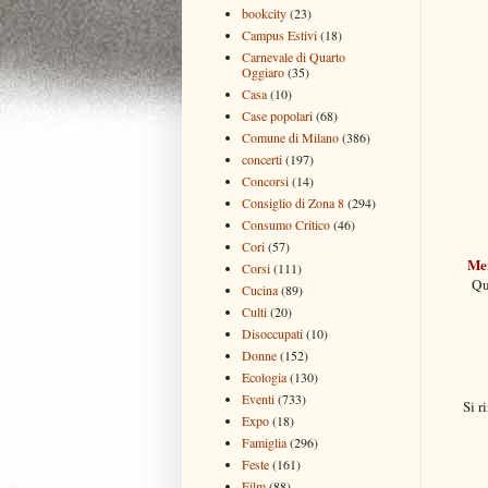
bookcity
(23)
Campus Estivi
(18)
Carnevale di Quarto
Oggiaro
(35)
Casa
(10)
Case popolari
(68)
Comune di Milano
(386)
concerti
(197)
Concorsi
(14)
Consiglio di Zona 8
(294)
Consumo Critico
(46)
Cori
(57)
Mer
Corsi
(111)
Qu
Cucina
(89)
Culti
(20)
Disoccupati
(10)
Donne
(152)
Ecologia
(130)
Eventi
(733)
Si r
Expo
(18)
Famiglia
(296)
Feste
(161)
Film
(88)