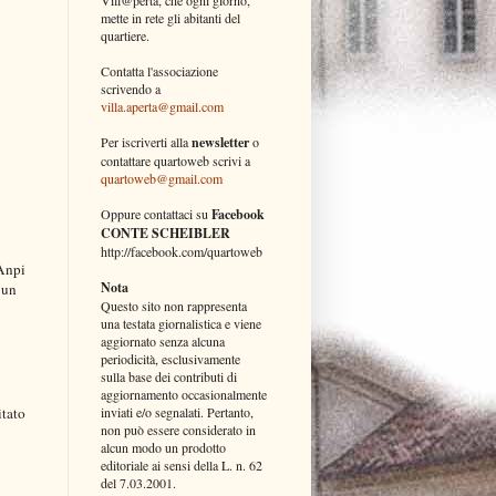
mette in rete gli abitanti del
quartiere.
Contatta l'associazione
scrivendo a
villa.aperta@gmail.com
Per iscriverti alla
newsletter
o
contattare quartoweb scrivi a
quartoweb@gmail.com
Oppure contattaci su
Facebook
CONTE SCHEIBLER
http://facebook.com/quartoweb
 Anpi
Nota
 un
Questo sito non rappresenta
una testata giornalistica e viene
aggiornato senza alcuna
periodicità, esclusivamente
sulla base dei contributi di
aggiornamento occasionalmente
inviati e/o segnalati. Pertanto,
itato
non può essere considerato in
alcun modo un prodotto
editoriale ai sensi della L. n. 62
del 7.03.2001.