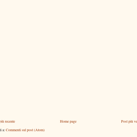
più recente
Home page
Post più v
ti a:
Commenti sul post (Atom)