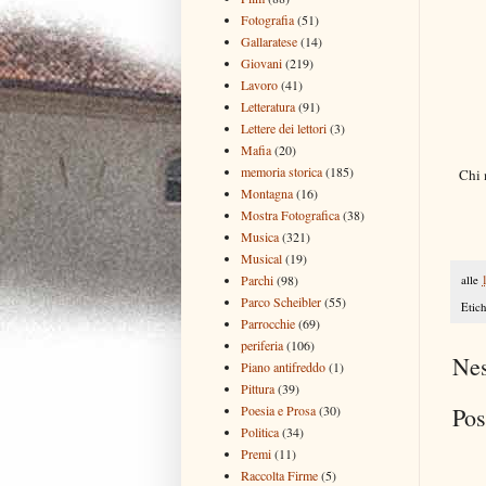
Fotografia
(51)
Gallaratese
(14)
Giovani
(219)
Lavoro
(41)
Letteratura
(91)
Lettere dei lettori
(3)
Mafia
(20)
memoria storica
(185)
Chi 
Montagna
(16)
Mostra Fotografica
(38)
Musica
(321)
Musical
(19)
Parchi
(98)
alle
Parco Scheibler
(55)
Etich
Parrocchie
(69)
periferia
(106)
Ne
Piano antifreddo
(1)
Pittura
(39)
Poesia e Prosa
(30)
Pos
Politica
(34)
Premi
(11)
Raccolta Firme
(5)