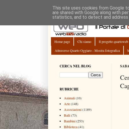
This site uses cookies from Google to 
are shared with Google along with per
statistics, and to detect and address
Home page
Chi siamo
Il progetto quartoweb
Attraverso Quarto Oggiaro - Mostra fotografica
M
CERCA NEL BLOG
SABA
Cen
Cap
RUBRICHE
Animali
(10)
Arte
(148)
Associazioni
(1189)
Balli
(73)
Bambini
(253)
Biblioteca
(41)