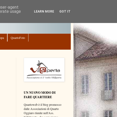
 user-agent
nerate usage
LEARN MORE
GOT IT
mpa
QuartoFoto
UN NUOVO MODO DI
FARE QUARTIERE
Quartoweb è il blog promosso
dalle Associazioni di Quarto
Oggiaro riunite nell'Ass.
Vill@perta, che ogni giorno,