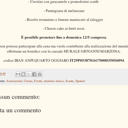
- Crostini con guacamole e pomodorini confit
- ⁠Parmigiana di melanzane
- ⁠Risotto rosmarino e limone mantecato al taleggio
- ⁠Cheese cake ai frutti rossi.
È possibile prenotare fino a domenica 12/5 compresa
.
non potesse partecipare alla cena ma vuole contribuire alla realizzazione del mural
effettuare un bonifico con la causale MURALE GIOVANNI MARZONA.
IT29P0538701617000035056894
codice IBAN ANPI QUARTO OGGIARO
.
10:39
ette:
Associazioni
,
Cucina
,
Eventi
,
memoria storica
,
Scuole
,
Sponsor
ssun commento:
ta un commento