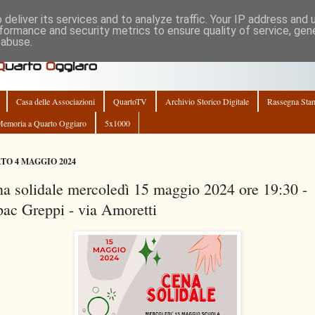
deliver its services and to analyze traffic. Your IP address and
formance and security metrics to ensure quality of service, ge
 abuse.
Casa delle Associazioni
QuartoTV
Archivio Storico Digitale
Rassegna Sta
emoria a Quarto Oggiaro
5x1000
TO 4 MAGGIO 2024
a solidale mercoledì 15 maggio 2024 ore 19:30 -
ac Greppi - via Amoretti