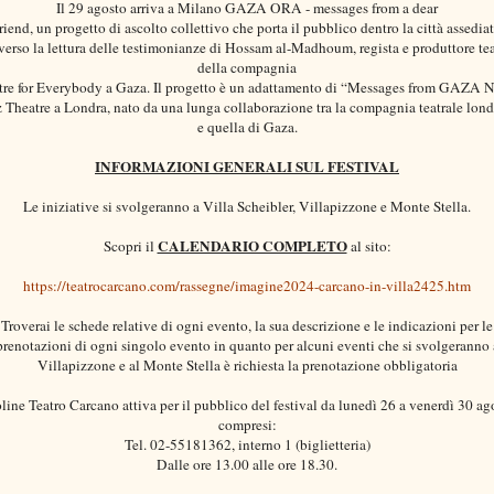
Il 29 agosto arriva a Milano GAZA ORA - messages from a dear
riend, un progetto di ascolto collettivo che porta il pubblico dentro la città assedia
averso la lettura delle testimonianze di Hossam al-Madhoum, regista e produttore tea
della compagnia
tre for Everybody a Gaza. Il progetto è un adattamento di “Messages from GAZA
 Theatre a Londra, nato da una lunga collaborazione tra la compagnia teatrale lon
e quella di Gaza.
INFORMAZIONI GENERALI SUL FESTIVAL
Le iniziative si svolgeranno a Villa Scheibler, Villapizzone e Monte Stella.
CALENDARIO COMPLETO
Scopri il
al sito:
https://teatrocarcano.com/rassegne/imagine2024-carcano-in-villa2425.htm
Troverai le schede relative di ogni evento, la sua descrizione e le indicazioni per le
prenotazioni di ogni singolo evento in quanto per alcuni eventi che si
svolgeranno 
Villapizzone e al Monte Stella è richiesta la prenotazione obbligatoria
oline Teatro Carcano attiva per il pubblico del festival da lunedì 26 a venerdì 30 ag
compresi:
Tel. 02-55181362, interno 1 (biglietteria)
Dalle ore 13.00 alle ore 18.30.