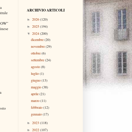
ta
ARCHIVIO ARTICOLI
trale
2026
(120)
►
 NOW”
2025
(194)
►
dinese
2024
(200)
▼
dicembre
(20)
novembre
(29)
ottobre
(6)
settembre
(24)
agosto
(8)
luglio
(1)
giugno
(13)
maggio
(38)
a
aprile
(21)
marzo
(11)
febbraio
(12)
osto
gennaio
(17)
2023
(118)
►
2022
(107)
►