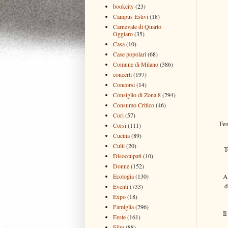
bookcity
(23)
Campus Estivi
(18)
Carnevale di Quarto
Oggiaro
(35)
Casa
(10)
Case popolari
(68)
Comune di Milano
(386)
concerti
(197)
Concorsi
(14)
Consiglio di Zona 8
(294)
Consumo Critico
(46)
Cori
(57)
Fes
Corsi
(111)
Cucina
(89)
Culti
(20)
T
Disoccupati
(10)
Donne
(152)
Ad
Ecologia
(130)
d
Eventi
(733)
Expo
(18)
Famiglia
(296)
I
Feste
(161)
Film
(88)