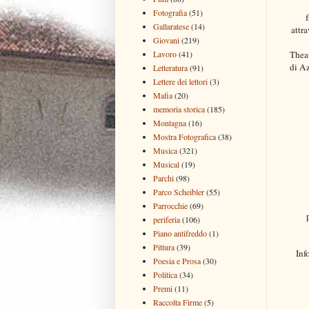
Fotografia
(51)
f
Gallaratese
(14)
attr
Giovani
(219)
Thea
Lavoro
(41)
di Az
Letteratura
(91)
Lettere dei lettori
(3)
Mafia
(20)
memoria storica
(185)
Montagna
(16)
Mostra Fotografica
(38)
Musica
(321)
Musical
(19)
Parchi
(98)
Parco Scheibler
(55)
Parrocchie
(69)
periferia
(106)
Piano antifreddo
(1)
Pittura
(39)
Inf
Poesia e Prosa
(30)
Politica
(34)
Premi
(11)
Raccolta Firme
(5)