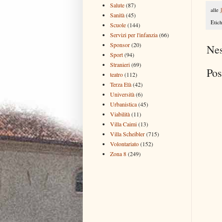
Salute
(87)
alle
Sanità
(45)
Etich
Scuole
(144)
Servizi per l'infanzia
(66)
Sponsor
(20)
Ne
Sport
(94)
Stranieri
(69)
Pos
teatro
(112)
Terza Età
(42)
Università
(6)
Urbanistica
(45)
Viabilità
(11)
Villa Caimi
(13)
Villa Scheibler
(715)
Volontariato
(152)
Zona 8
(249)