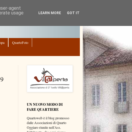
 user-agent
nerate usage
LEARN MORE
GOT IT
mpa
QuartoFoto
29
UN NUOVO MODO DI
FARE QUARTIERE
Quartoweb è il blog promosso
dalle Associazioni di Quarto
Oggiaro riunite nell'Ass.
Vill@perta, che ogni giorno,