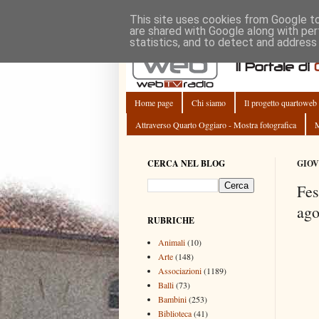
This site uses cookies from Google to 
are shared with Google along with per
statistics, and to detect and address
Home page
Chi siamo
Il progetto quartoweb
Attraverso Quarto Oggiaro - Mostra fotografica
M
CERCA NEL BLOG
GIOV
Fes
ago
RUBRICHE
Animali
(10)
Arte
(148)
Associazioni
(1189)
Balli
(73)
Bambini
(253)
Biblioteca
(41)