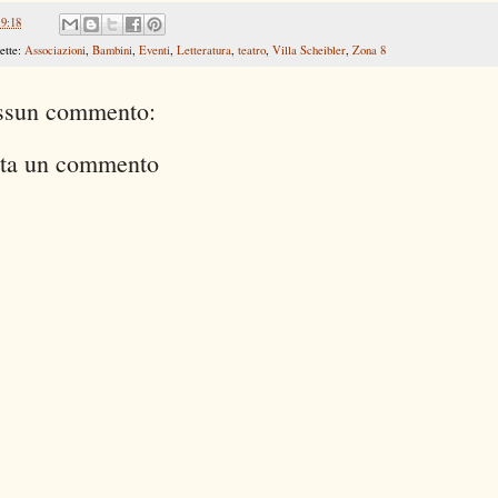
19:18
ette:
Associazioni
,
Bambini
,
Eventi
,
Letteratura
,
teatro
,
Villa Scheibler
,
Zona 8
ssun commento:
ta un commento