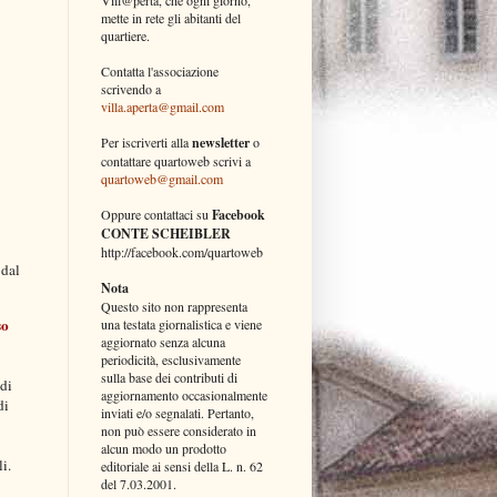
mette in rete gli abitanti del
quartiere.
Contatta l'associazione
scrivendo a
villa.aperta@gmail.com
Per iscriverti alla
newsletter
o
contattare quartoweb scrivi a
quartoweb@gmail.com
Oppure contattaci su
Facebook
CONTE SCHEIBLER
http://facebook.com/quartoweb
 dal
Nota
Questo sito non rappresenta
so
una testata giornalistica e viene
aggiornato senza alcuna
periodicità, esclusivamente
sulla base dei contributi di
 di
aggiornamento occasionalmente
di
inviati e/o segnalati. Pertanto,
non può essere considerato in
alcun modo un prodotto
i.
editoriale ai sensi della L. n. 62
del 7.03.2001.