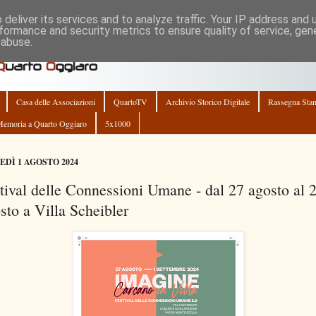
deliver its services and to analyze traffic. Your IP address and
formance and security metrics to ensure quality of service, ge
 abuse.
Casa delle Associazioni
QuartoTV
Archivio Storico Digitale
Rassegna Sta
emoria a Quarto Oggiaro
5x1000
EDÌ 1 AGOSTO 2024
tival delle Connessioni Umane - dal 27 agosto al 
sto a Villa Scheibler