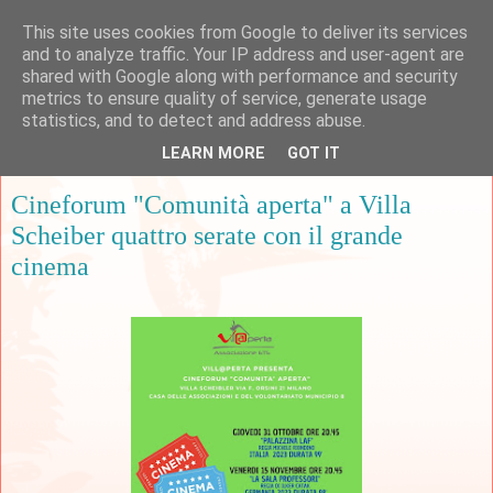
This site uses cookies from Google to deliver its services
and to analyze traffic. Your IP address and user-agent are
shared with Google along with performance and security
metrics to ensure quality of service, generate usage
▼
statistics, and to detect and address abuse.
LEARN MORE
GOT IT
mercoledì 20 novembre 2024
Cineforum "Comunità aperta" a Villa
Scheiber quattro serate con il grande
cinema