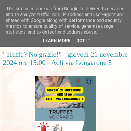
This site uses cookies from Google to deliver its services
and to analyze traffic. Your IP address and user-agent are
shared with Google along with performance and security
metrics to ensure quality of service, generate usage
▼
statistics, and to detect and address abuse.
LEARN MORE
GOT IT
giovedì 7 novembre 2024
"Truffe? No grazie!" - giovedì 21 novembre
2024 ore 15:00 - Acli via Longarone 5