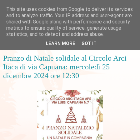
This site uses cookies from Google to deliver its services
and to analyze traffic. Your IP address and user-agent are
shared with Google along with performance and security
metrics to ensure quality of service, generate usage
▼
statistics, and to detect and address abuse.
LEARN MORE
GOT IT
mercoledì 4 dicembre 2024
Pranzo di Natale solidale al Circolo Arci
Itaca di via Capuana: mercoledì 25
dicembre 2024 ore 12:30