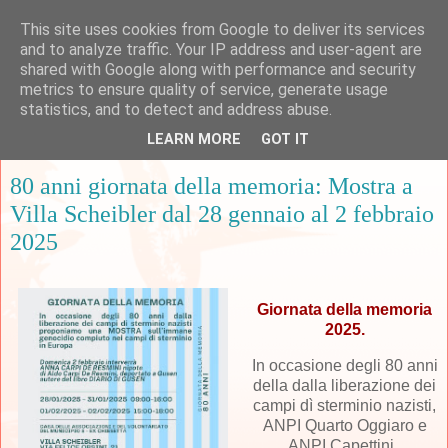
This site uses cookies from Google to deliver its services
and to analyze traffic. Your IP address and user-agent are
shared with Google along with performance and security
metrics to ensure quality of service, generate usage
▼
statistics, and to detect and address abuse.
LEARN MORE
GOT IT
lunedì 20 gennaio 2025
80 anni giornata della memoria: Mostra a
Villa Scheibler dal 28 gennaio al 2 febbraio
2025
Giornata della memoria
2025.
In occasione degli 80 anni
della dalla liberazione dei
campi dì sterminio nazisti,
ANPI Quarto Oggiaro e
ANPI Capettini
,