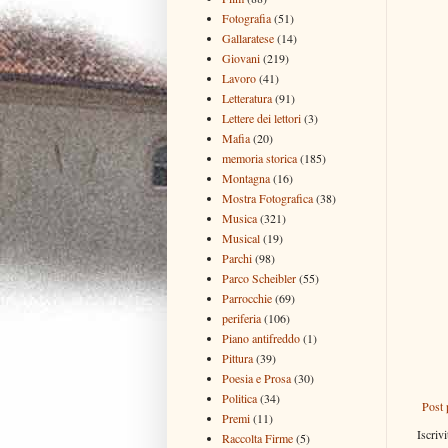
Fotografia
(51)
Gallaratese
(14)
Giovani
(219)
Lavoro
(41)
Letteratura
(91)
Lettere dei lettori
(3)
Mafia
(20)
memoria storica
(185)
Montagna
(16)
Mostra Fotografica
(38)
Musica
(321)
Musical
(19)
Parchi
(98)
Parco Scheibler
(55)
Parrocchie
(69)
periferia
(106)
Piano antifreddo
(1)
Pittura
(39)
Poesia e Prosa
(30)
Politica
(34)
Post 
Premi
(11)
Iscrivi
Raccolta Firme
(5)