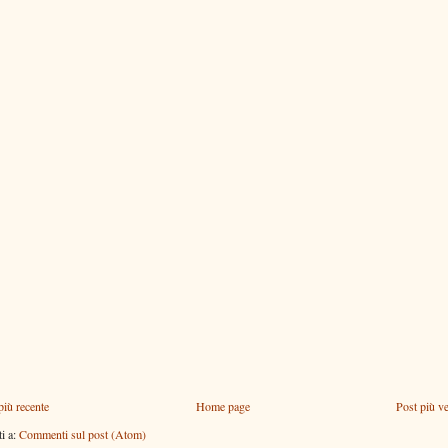
più recente
Home page
Post più v
ti a:
Commenti sul post (Atom)