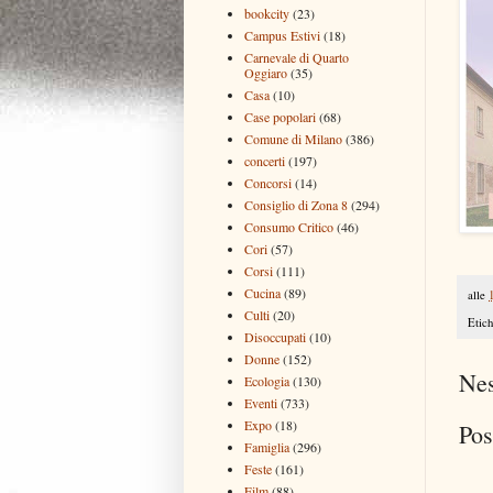
bookcity
(23)
Campus Estivi
(18)
Carnevale di Quarto
Oggiaro
(35)
Casa
(10)
Case popolari
(68)
Comune di Milano
(386)
concerti
(197)
Concorsi
(14)
Consiglio di Zona 8
(294)
Consumo Critico
(46)
Cori
(57)
Corsi
(111)
Cucina
(89)
alle
Culti
(20)
Etich
Disoccupati
(10)
Donne
(152)
Ne
Ecologia
(130)
Eventi
(733)
Expo
(18)
Pos
Famiglia
(296)
Feste
(161)
Film
(88)