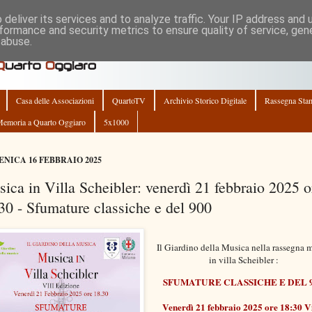
deliver its services and to analyze traffic. Your IP address and
formance and security metrics to ensure quality of service, ge
 abuse.
Casa delle Associazioni
QuartoTV
Archivio Storico Digitale
Rassegna Sta
emoria a Quarto Oggiaro
5x1000
NICA 16 FEBBRAIO 2025
ica in Villa Scheibler: venerdì 21 febbraio 2025 o
30 - Sfumature classiche e del 900
Il Giardino della Musica
nella rassegna 
in villa Scheibler :
SFUMATURE CLASSICHE E DEL 
Venerdì 21 febbraio 2025 ore 18:30 V