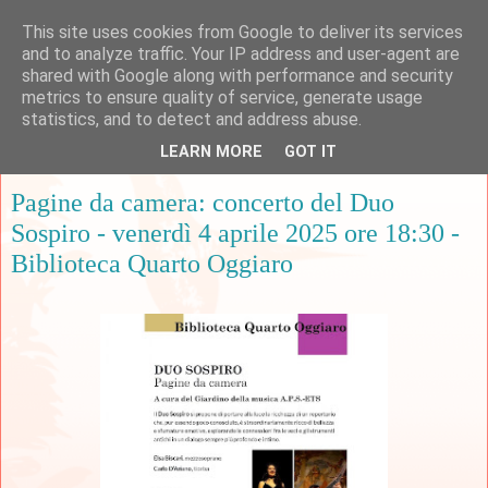
This site uses cookies from Google to deliver its services
and to analyze traffic. Your IP address and user-agent are
shared with Google along with performance and security
metrics to ensure quality of service, generate usage
▼
statistics, and to detect and address abuse.
LEARN MORE
GOT IT
venerdì 28 marzo 2025
Pagine da camera: concerto del Duo
Sospiro - venerdì 4 aprile 2025 ore 18:30 -
Biblioteca Quarto Oggiaro