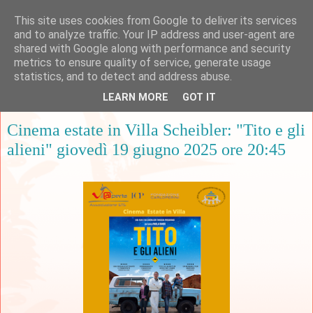
This site uses cookies from Google to deliver its services
and to analyze traffic. Your IP address and user-agent are
shared with Google along with performance and security
metrics to ensure quality of service, generate usage
▼
statistics, and to detect and address abuse.
LEARN MORE
GOT IT
mercoledì 11 giugno 2025
Cinema estate in Villa Scheibler: "Tito e gli
alieni" giovedì 19 giugno 2025 ore 20:45