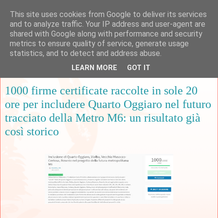
This site uses cookies from Google to deliver its services
and to analyze traffic. Your IP address and user-agent are
shared with Google along with performance and security
metrics to ensure quality of service, generate usage
▼
statistics, and to detect and address abuse.
LEARN MORE
GOT IT
sabato 29 novembre 2025
1000 firme certificate raccolte in sole 20
ore per includere Quarto Oggiaro nel futuro
tracciato della Metro M6: un risultato già
così storico