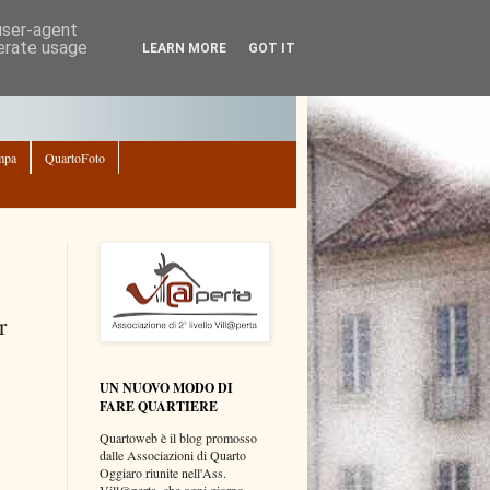
 user-agent
nerate usage
LEARN MORE
GOT IT
mpa
QuartoFoto
r
UN NUOVO MODO DI
FARE QUARTIERE
Quartoweb è il blog promosso
dalle Associazioni di Quarto
Oggiaro riunite nell'Ass.
Vill@perta, che ogni giorno,