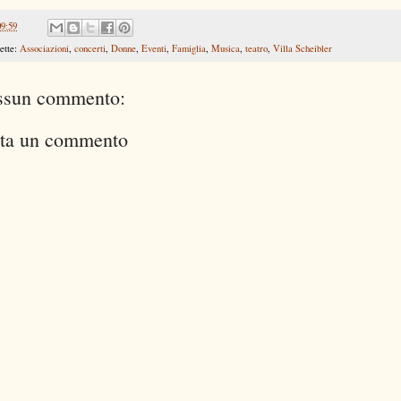
09:59
ette:
Associazioni
,
concerti
,
Donne
,
Eventi
,
Famiglia
,
Musica
,
teatro
,
Villa Scheibler
ssun commento:
ta un commento