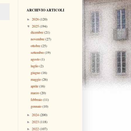
ARCHIVIO ARTICOLI
2026
(120)
►
2025
(194)
▼
dicembre
(21)
novembre
(27)
ottobre
(25)
settembre
(19)
agosto
(1)
luglio
(2)
giugno
(16)
maggio
(26)
aprile
(16)
marzo
(20)
febbraio
(11)
gennaio
(10)
2024
(200)
►
2023
(118)
►
2022
(107)
►