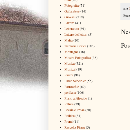
Fotografia
(51)
alle
Gallaratese
(14)
Etich
Giovani
(219)
Lavoro
(41)
Letteratura
(91)
Ne
Lettere dei lettori
(3)
Mafia
(20)
Pos
memoria storica
(185)
Montagna
(16)
Mostra Fotografica
(38)
Musica
(321)
Musical
(19)
Parchi
(98)
Parco Scheibler
(55)
Parrocchie
(69)
periferia
(106)
Piano antifreddo
(1)
Pittura
(39)
Poesia e Prosa
(30)
Politica
(34)
Premi
(11)
Raccolta Firme
(5)