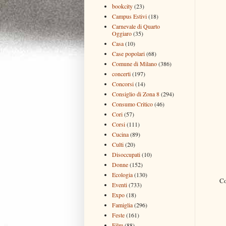
bookcity
(23)
Campus Estivi
(18)
Carnevale di Quarto
Oggiaro
(35)
Casa
(10)
Case popolari
(68)
Comune di Milano
(386)
concerti
(197)
Concorsi
(14)
Consiglio di Zona 8
(294)
Consumo Critico
(46)
Cori
(57)
Corsi
(111)
Cucina
(89)
Culti
(20)
Disoccupati
(10)
Donne
(152)
Ecologia
(130)
Co
Eventi
(733)
Expo
(18)
Famiglia
(296)
Feste
(161)
Film
(88)