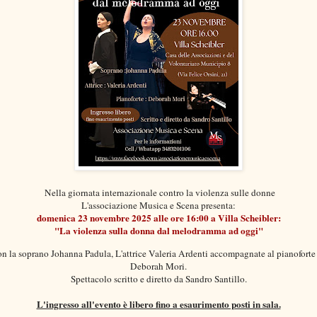
Nella giornata internazionale contro la violenza sulle donne
L'associazione Musica e Scena
presenta:
domenica 23 novembre 2025 alle ore 16:00 a Villa Scheibler:
"La violenza sulla donna dal melodramma ad oggi"
n la soprano Johanna Padula, L'attrice Valeria Ardenti accompagnate al pianoforte
Deborah Mori.
Spettacolo scritto e diretto da Sandro Santillo.
L'ingresso all'evento è libero fino a esaurimento posti in sala.