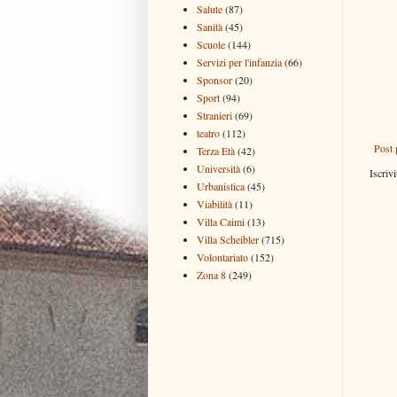
Salute
(87)
Sanità
(45)
Scuole
(144)
Servizi per l'infanzia
(66)
Sponsor
(20)
Sport
(94)
Stranieri
(69)
teatro
(112)
Post 
Terza Età
(42)
Università
(6)
Iscrivi
Urbanistica
(45)
Viabilità
(11)
Villa Caimi
(13)
Villa Scheibler
(715)
Volontariato
(152)
Zona 8
(249)