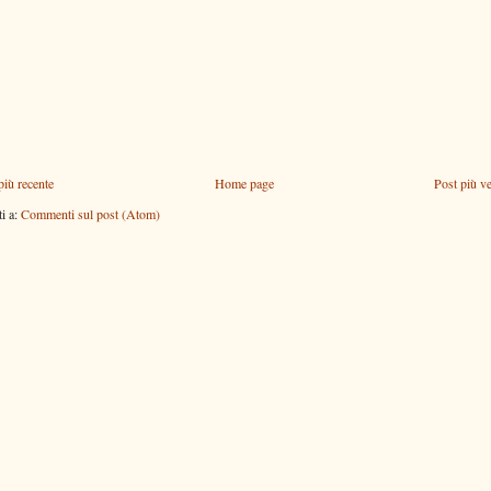
più recente
Home page
Post più v
ti a:
Commenti sul post (Atom)