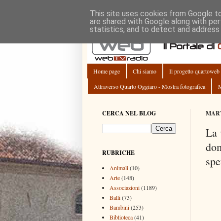
This site uses cookies from Google to 
are shared with Google along with per
statistics, and to detect and address
Home page
Chi siamo
Il progetto quartoweb
Attraverso Quarto Oggiaro - Mostra fotografica
M
CERCA NEL BLOG
MART
La 
dom
RUBRICHE
spe
Animali
(10)
Arte
(148)
Associazioni
(1189)
Balli
(73)
Bambini
(253)
Biblioteca
(41)