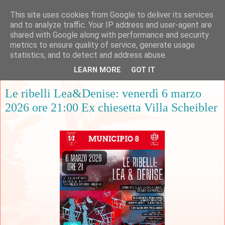
This site uses cookies from Google to deliver its services
and to analyze traffic. Your IP address and user-agent are
shared with Google along with performance and security
metrics to ensure quality of service, generate usage
▼
statistics, and to detect and address abuse.
LEARN MORE
GOT IT
martedì 3 marzo 2026
Le ribelli Lea&Denise: venerdì 6 marzo
2026 ore 21:00 Ex chiesetta Villa Scheibler