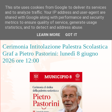
This site uses cookies from Google to deliver its services
and to analyze traffic. Your IP address and user-agent are
shared with Google along with performance and security
metrics to ensure quality of service, generate usage
▼
statistics, and to detect and address abuse.
LEARN MORE
GOT IT
giovedì 28 maggio 2026
Cerimonia Intitolazione Palestra Scolastica
Graf a Pietro Pastorini: lunedì 8 giugno
2026 ore 12:00