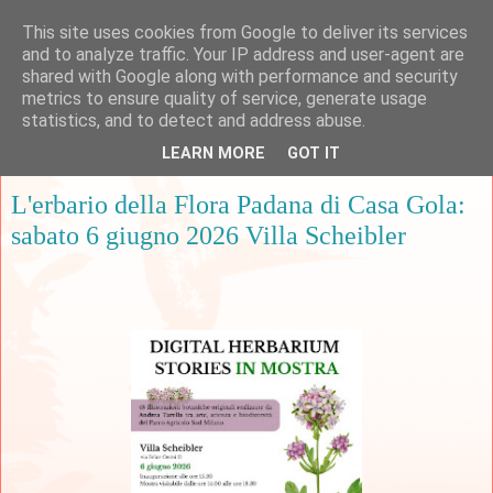
This site uses cookies from Google to deliver its services
and to analyze traffic. Your IP address and user-agent are
shared with Google along with performance and security
metrics to ensure quality of service, generate usage
▼
statistics, and to detect and address abuse.
LEARN MORE
GOT IT
venerdì 29 maggio 2026
L'erbario della Flora Padana di Casa Gola:
sabato 6 giugno 2026 Villa Scheibler