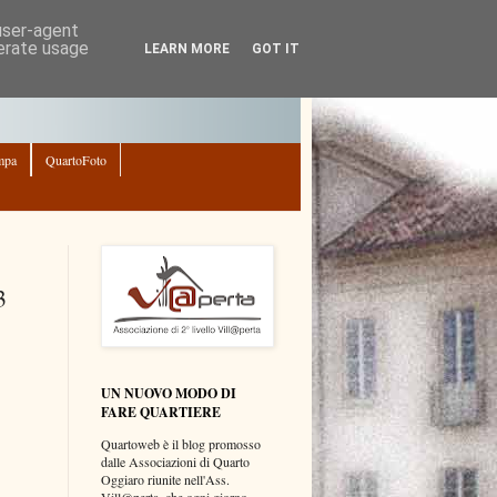
 user-agent
nerate usage
LEARN MORE
GOT IT
mpa
QuartoFoto
3
UN NUOVO MODO DI
FARE QUARTIERE
Quartoweb è il blog promosso
dalle Associazioni di Quarto
Oggiaro riunite nell'Ass.
Vill@perta, che ogni giorno,