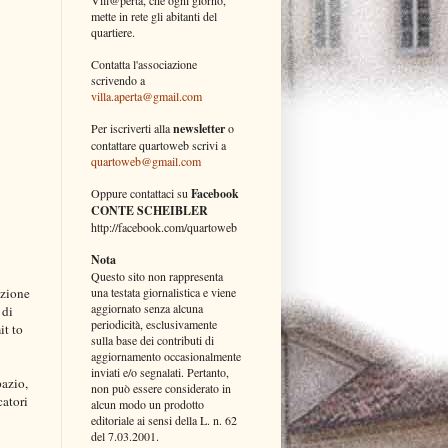
mette in rete gli abitanti del
quartiere.
Contatta l'associazione
scrivendo a
villa.aperta@gmail.com
Per iscriverti alla
newsletter
o
contattare quartoweb scrivi a
quartoweb@gmail.com
Oppure contattaci su
Facebook
CONTE SCHEIBLER
http://facebook.com/quartoweb
Nota
Questo sito non rappresenta
zione 
una testata giornalistica e viene
aggiornato senza alcuna
di 
periodicità, esclusivamente
t to 
sulla base dei contributi di
aggiornamento occasionalmente
inviati e/o segnalati. Pertanto,
azio, 
non può essere considerato in
atori 
alcun modo un prodotto
editoriale ai sensi della L. n. 62
del 7.03.2001.