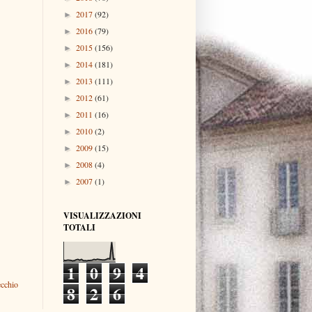
2017
(92)
►
2016
(79)
►
2015
(156)
►
2014
(181)
►
2013
(111)
►
2012
(61)
►
2011
(16)
►
2010
(2)
►
2009
(15)
►
2008
(4)
►
2007
(1)
►
VISUALIZZAZIONI
TOTALI
1
0
9
4
ecchio
8
2
6