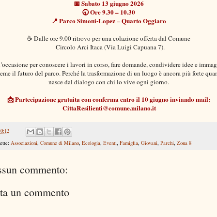
📅 Sabato 13 giugno 2026
🕤 Ore 9.30 – 10.30
📍 Parco Simoni-Lopez – Quarto Oggiaro
☕ Dalle ore 9.00 ritrovo per una colazione offerta dal 
Comune
Circolo Arci Itaca
 (Via Luigi Capuana 7).
l’occasione per conoscere i lavori in corso, fare domande, condividere idee e immagi
ieme il futuro del parco. Perché la trasformazione di un luogo è ancora più forte qua
nasce dal dialogo con chi lo vive ogni giorno.
📩 Partecipazione gratuita con conferma entro il 10 giugno inviando mail:
 CittaResilienti@comune.milano.it
10:12
ette:
Associazioni
,
Comune di Milano
,
Ecologia
,
Eventi
,
Famiglia
,
Giovani
,
Parchi
,
Zona 8
ssun commento:
ta un commento