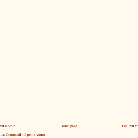
più recente
Home page
Post più v
ti a:
Commenti sul post (Atom)