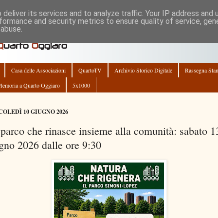
deliver its services and to analyze traffic. Your IP address and
formance and security metrics to ensure quality of service, ge
 abuse.
Casa delle Associazioni
QuartoTV
Archivio Storico Digitale
Rassegna Sta
emoria a Quarto Oggiaro
5x1000
OLEDÌ 10 GIUGNO 2026
parco che rinasce insieme alla comunità: sabato 1
gno 2026 dalle ore 9:30