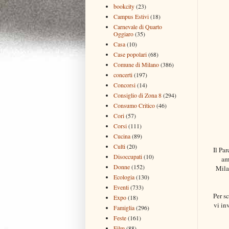
bookcity
(23)
Campus Estivi
(18)
Carnevale di Quarto
Oggiaro
(35)
Casa
(10)
Case popolari
(68)
Comune di Milano
(386)
concerti
(197)
Concorsi
(14)
Consiglio di Zona 8
(294)
Consumo Critico
(46)
Cori
(57)
Corsi
(111)
Cucina
(89)
Culti
(20)
Il Pa
Disoccupati
(10)
am
Donne
(152)
Mila
Ecologia
(130)
Eventi
(733)
Per sc
Expo
(18)
vi in
Famiglia
(296)
Feste
(161)
Film
(88)