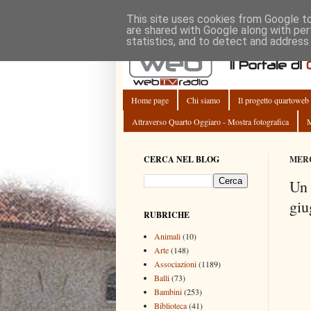
This site uses cookies from Google to 
are shared with Google along with per
statistics, and to detect and address
Home page
Chi siamo
Il progetto quartoweb
Attraverso Quarto Oggiaro - Mostra fotografica
M
CERCA NEL BLOG
MERC
Un 
giu
RUBRICHE
Animali
(10)
Arte
(148)
Associazioni
(1189)
Balli
(73)
Bambini
(253)
Biblioteca
(41)