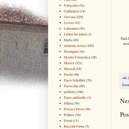
Fotografia
(51)
Gallaratese
(14)
Giovani
(219)
Lavoro
(41)
Letteratura
(91)
Lettere dei lettori
(3)
Sarà 
Mafia
(20)
ins
memoria storica
(185)
Montagna
(16)
Mostra Fotografica
(38)
Musica
(321)
Musical
(19)
Parchi
(98)
alle
Parco Scheibler
(55)
Etich
Parrocchie
(69)
periferia
(106)
Piano antifreddo
(1)
Ne
Pittura
(39)
Poesia e Prosa
(30)
Pos
Politica
(34)
Premi
(11)
Raccolta Firme
(5)