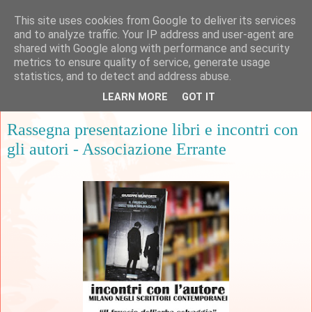
This site uses cookies from Google to deliver its services
and to analyze traffic. Your IP address and user-agent are
shared with Google along with performance and security
metrics to ensure quality of service, generate usage
▼
statistics, and to detect and address abuse.
LEARN MORE
GOT IT
mercoledì 19 febbraio 2020
Rassegna presentazione libri e incontri con
gli autori - Associazione Errante