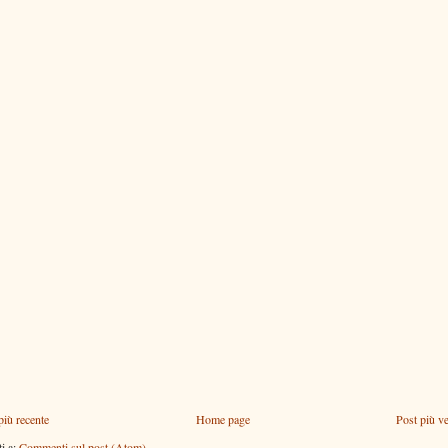
più recente
Home page
Post più v
ti a:
Commenti sul post (Atom)