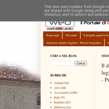
This site uses cookies from Google to 
are shared with Google along with per
statistics, and to detect and address
Home page
Chi siamo
Il progetto quartoweb
Attraverso Quarto Oggiaro - Mostra fotografica
M
CERCA NEL BLOG
MERC
Il 
lug
RUBRICHE
- P
Animali
(10)
Arte
(148)
Associazioni
(1189)
Balli
(73)
Bambini
(253)
Biblioteca
(41)