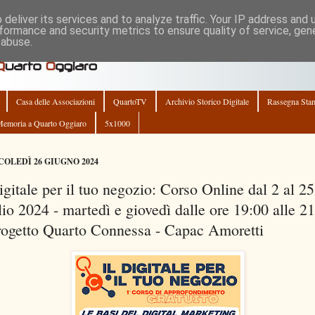
deliver its services and to analyze traffic. Your IP address and
formance and security metrics to ensure quality of service, ge
 abuse.
Casa delle Associazioni
QuartoTV
Archivio Storico Digitale
Rassegna Sta
emoria a Quarto Oggiaro
5x1000
OLEDÌ 26 GIUGNO 2024
digitale per il tuo negozio: Corso Online dal 2 al 25
lio 2024 - martedì e giovedì dalle ore 19:00 alle 2
rogetto Quarto Connessa - Capac Amoretti