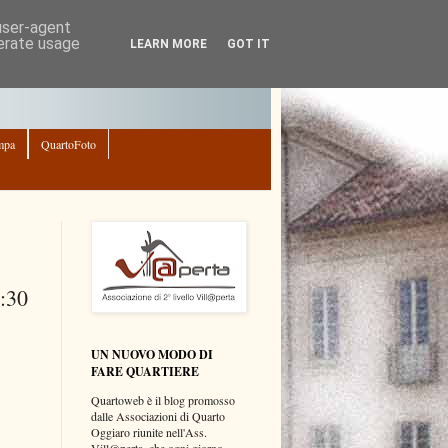
 user-agent
nerate usage
LEARN MORE
GOT IT
mpa
QuartoFoto
1:30
UN NUOVO MODO DI
FARE QUARTIERE
Quartoweb è il blog promosso
dalle Associazioni di Quarto
Oggiaro riunite nell'Ass.
Vill@perta, che ogni giorno,