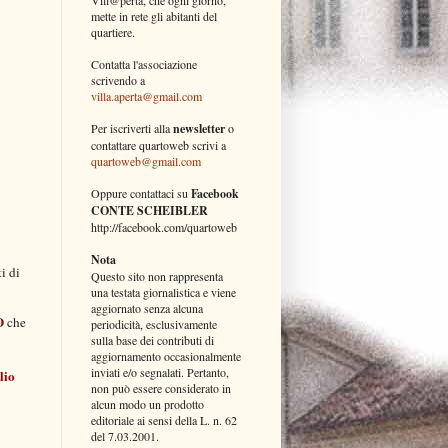
mette in rete gli abitanti del
quartiere.
Contatta l'associazione
scrivendo a
villa.aperta@gmail.com
Per iscriverti alla
newsletter
o
contattare quartoweb scrivi a
quartoweb@gmail.com
Oppure contattaci su
Facebook
CONTE SCHEIBLER
http://facebook.com/quartoweb
Nota
i di
Questo sito non rappresenta
una testata giornalistica e viene
aggiornato senza alcuna
O
che
periodicità, esclusivamente
sulla base dei contributi di
aggiornamento occasionalmente
inviati e/o segnalati. Pertanto,
lio
non può essere considerato in
alcun modo un prodotto
editoriale ai sensi della L. n. 62
del 7.03.2001.