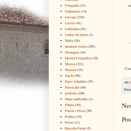
s
Fotografia
(51)
Gallaratese
(14)
Giovani
(219)
Lavoro
(41)
Letteratura
(91)
Lettere dei lettori
(3)
Mafia
(20)
-
memoria storica
(185)
Montagna
(16)
Mostra Fotografica
(38)
Musica
(321)
- Con
Musical
(19)
Parchi
(98)
Parco Scheibler
(55)
alle
Parrocchie
(69)
Etich
periferia
(106)
Piano antifreddo
(1)
Ne
Pittura
(39)
Poesia e Prosa
(30)
Politica
(34)
Pos
Premi
(11)
Raccolta Firme
(5)