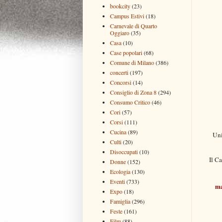
bookcity
(23)
Campus Estivi
(18)
Carnevale di Quarto
Oggiaro
(35)
Casa
(10)
Case popolari
(68)
Comune di Milano
(386)
concerti
(197)
Concorsi
(14)
Consiglio di Zona 8
(294)
Consumo Critico
(46)
Cori
(57)
Corsi
(111)
Cucina
(89)
Uni
Culti
(20)
Disoccupati
(10)
Il
Ca
Donne
(152)
Ecologia
(130)
Eventi
(733)
ma
Expo
(18)
Famiglia
(296)
Feste
(161)
Film
(88)