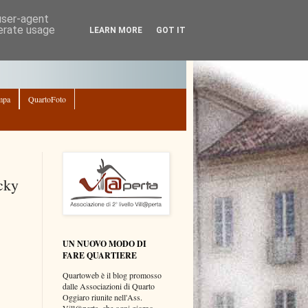
 user-agent
nerate usage
LEARN MORE
GOT IT
mpa
QuartoFoto
cky
UN NUOVO MODO DI
FARE QUARTIERE
Quartoweb è il blog promosso
dalle Associazioni di Quarto
Oggiaro riunite nell'Ass.
Vill@perta, che ogni giorno,