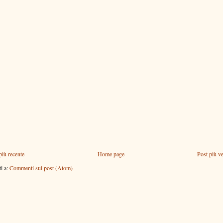
più recente
Home page
Post più v
ti a:
Commenti sul post (Atom)