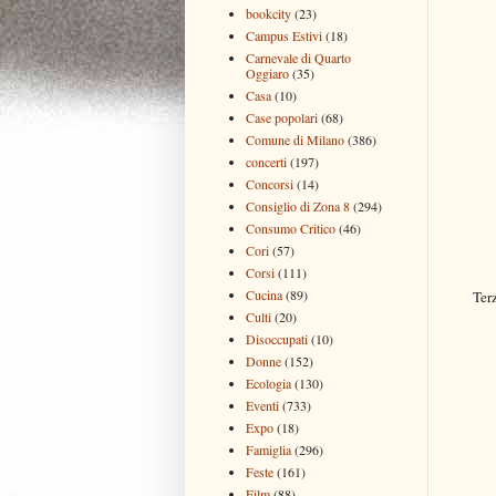
bookcity
(23)
Campus Estivi
(18)
Carnevale di Quarto
Oggiaro
(35)
Casa
(10)
Case popolari
(68)
Comune di Milano
(386)
concerti
(197)
Concorsi
(14)
Consiglio di Zona 8
(294)
Consumo Critico
(46)
Cori
(57)
Corsi
(111)
Cucina
(89)
Ter
Culti
(20)
Disoccupati
(10)
Donne
(152)
Ecologia
(130)
Eventi
(733)
Expo
(18)
Famiglia
(296)
Feste
(161)
Film
(88)