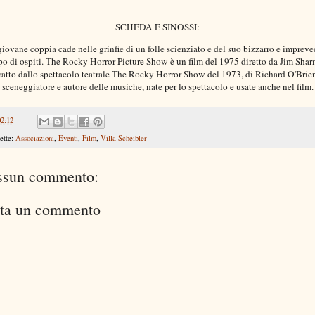
SCHEDA E SINOSSI:
iovane coppia cade nelle grinfie di un folle scienziato e del suo bizzarro e impreve
o di ospiti. The Rocky Horror Picture Show è un film del 1975 diretto da Jim Sha
ratto dallo spettacolo teatrale The Rocky Horror Show del 1973, di Richard O'Brie
sceneggiatore e autore delle musiche, nate per lo spettacolo e usate anche nel film.
02:12
ette:
Associazioni
,
Eventi
,
Film
,
Villa Scheibler
ssun commento:
ta un commento