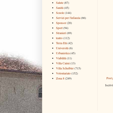
Salute
(87)
Sanità
(45)
Scuole
(144)
Servizi per l'infanzia
(66)
Sponsor
(20)
Sport
(94)
Stranieri
(69)
teatro
(112)
Terza Età
(42)
Università
(6)
Urbanistica
(45)
Viabilità
(11)
Villa Caimi
(13)
Villa Scheibler
(715)
Volontariato
(152)
Post 
Zona 8
(249)
Iscrivi