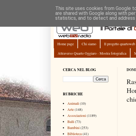
This site uses cookies from Google to 
are shared with Google along with per
statistics, and to detect and address
Home page
Chi siamo
Il progetto quartoweb
Attraverso Quarto Oggiaro - Mostra fotografica
M
CERCA NEL BLOG
DOME
Ras
Hor
RUBRICHE
chi
Animali
(10)
Arte
(148)
Associazioni
(1189)
Balli
(73)
Bambini
(253)
Biblioteca
(41)