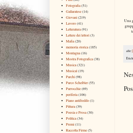
Fotografia
(51)
Gallaratese
(14)
Giovani
(219)
Una g
Lavoro
(41)
grupp
Letteratura
(91)
t
Lettere dei lettori
(3)
Mafia
(20)
memoria storica
(185)
alle
Montagna
(16)
Etich
Mostra Fotografica
(38)
Musica
(321)
Musical
(19)
Ne
Parchi
(98)
Parco Scheibler
(55)
Pos
Parrocchie
(69)
periferia
(106)
Piano antifreddo
(1)
Pittura
(39)
Poesia e Prosa
(30)
Politica
(34)
Premi
(11)
Raccolta Firme
(5)